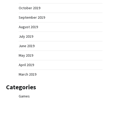
October 2019
September 2019
August 2019
July 2019
June 2019
May 2019
April 2019
March 2019
Categories
Games