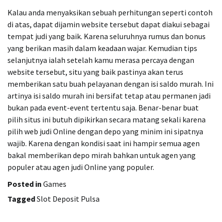
Kalau anda menyaksikan sebuah perhitungan seperti contoh
di atas, dapat dijamin website tersebut dapat diakui sebagai
tempat judi yang baik. Karena seluruhnya rumus dan bonus
yang berikan masih dalam keadaan wajar. Kemudian tips
selanjutnya ialah setelah kamu merasa percaya dengan
website tersebut, situ yang baik pastinya akan terus
memberikan satu buah pelayanan dengan isi saldo murah. Ini
artinya isi saldo murah ini bersifat tetap atau permanen jadi
bukan pada event-event tertentu saja. Benar-benar buat
pilih situs ini butuh dipikirkan secara matang sekali karena
pilih web judi Online dengan depo yang minim ini sipatnya
wajib. Karena dengan kondisi saat ini hampir semua agen
bakal memberikan depo mirah bahkan untuk agen yang
populer atau agen judi Online yang populer.
Posted in
Games
Tagged
Slot Deposit Pulsa