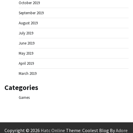
October 2019
September 2019
August 2019
July 2019
June 2019
May 2019
April 2019
March 2019
Categories
Games
Copyright © 2026
Hatc Online
Theme: Coolest Blog By
Adore