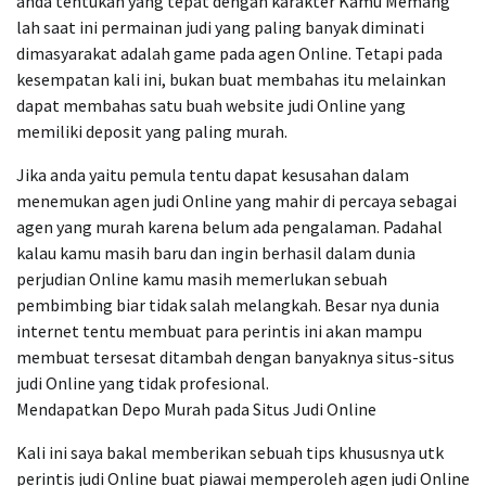
anda tentukan yang tepat dengan karakter Kamu Memang
lah saat ini permainan judi yang paling banyak diminati
dimasyarakat adalah game pada agen Online. Tetapi pada
kesempatan kali ini, bukan buat membahas itu melainkan
dapat membahas satu buah website judi Online yang
memiliki deposit yang paling murah.
Jika anda yaitu pemula tentu dapat kesusahan dalam
menemukan agen judi Online yang mahir di percaya sebagai
agen yang murah karena belum ada pengalaman. Padahal
kalau kamu masih baru dan ingin berhasil dalam dunia
perjudian Online kamu masih memerlukan sebuah
pembimbing biar tidak salah melangkah. Besar nya dunia
internet tentu membuat para perintis ini akan mampu
membuat tersesat ditambah dengan banyaknya situs-situs
judi Online yang tidak profesional.
Mendapatkan Depo Murah pada Situs Judi Online
Kali ini saya bakal memberikan sebuah tips khususnya utk
perintis judi Online buat piawai memperoleh agen judi Online