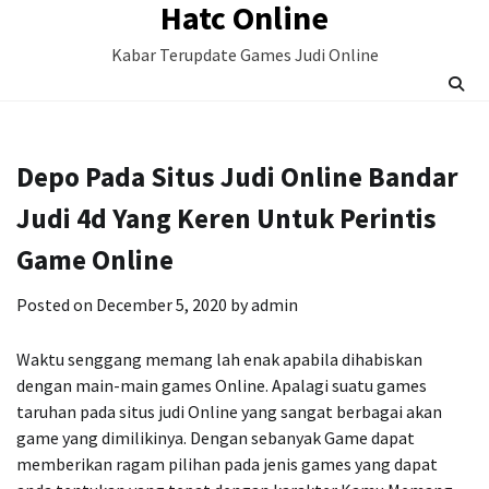
Hatc Online
Skip
to
Kabar Terupdate Games Judi Online
content
Depo Pada Situs Judi Online Bandar
Judi 4d Yang Keren Untuk Perintis
Game Online
Posted on
December 5, 2020
by
admin
Waktu senggang memang lah enak apabila dihabiskan
dengan main-main games Online. Apalagi suatu games
taruhan pada situs judi Online yang sangat berbagai akan
game yang dimilikinya. Dengan sebanyak Game dapat
memberikan ragam pilihan pada jenis games yang dapat