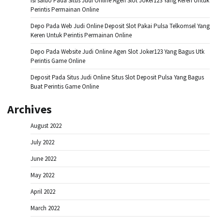
Isi saldo Pada Situs Judi Online Agen Slot Joker123 Yang Keren Untuk
Perintis Permainan Online
Depo Pada Web Judi Online Deposit Slot Pakai Pulsa Telkomsel Yang
Keren Untuk Perintis Permainan Online
Depo Pada Website Judi Online Agen Slot Joker123 Yang Bagus Utk
Perintis Game Online
Deposit Pada Situs Judi Online Situs Slot Deposit Pulsa Yang Bagus
Buat Perintis Game Online
Archives
August 2022
July 2022
June 2022
May 2022
April 2022
March 2022