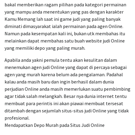
bakal memberikan ragam pilihan pada kategori permainan
yang mampu anda menentukan yang pas dengan karakter
Kamu Memang lah saat ini game judi yang paling banyak
diminati dimasyarakat ialah permainan pada agen Online.
Namun pada kesempatan kali ini, bukan utk membahas itu
melainkan dapat membahas satu buah website judi Online
yang memiliki depo yang paling murah.
Apabila anda yakni pemula tentu akan kesulitan dalam
menemukan agen judi Online yang dapat di percaya sebagai
agen yang murah karena belum ada pengalaman. Padahal
kalau anda masih baru dan ingin berhasil dalam dunia
perjudian Online anda masih memerlukan suatu pembimbing
agar tidak salah melangkah. Besar nya dunia internet tentu
membuat para perintis ini akan piawai membuat tersesat
ditambah dengan sejumlah situs-situs judi Online yang tidak
profesional.
Mendapatkan Depo Murah pada Situs Judi Online