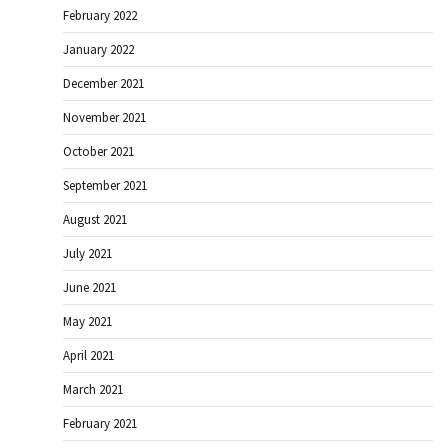
February 2022
January 2022
December 2021
November 2021
October 2021
September 2021
August 2021
July 2021
June 2021
May 2021
April 2021
March 2021
February 2021