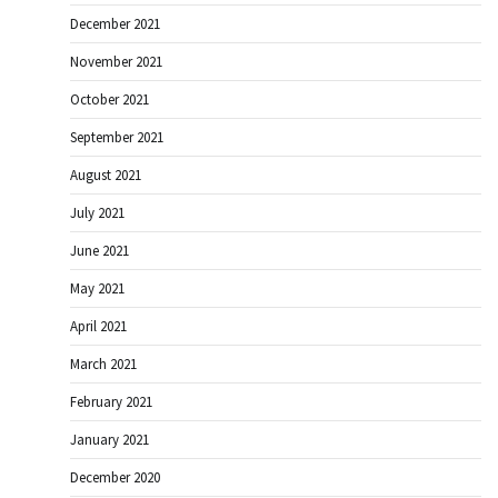
December 2021
November 2021
October 2021
September 2021
August 2021
July 2021
June 2021
May 2021
April 2021
March 2021
February 2021
January 2021
December 2020