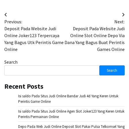
Post
Previous:
Next:
navigation
Deposit Pada Website Judi
Deposit Pada Website Judi
Online Joker123 Terpercaya
Online Slot Online Depo Via
Yang Bagus Utk Perintis Game
Dana Yang Bagus Buat Perintis
Online
Games Online
Search
Search
Recent Posts
Isi saldo Pada Situs Judi Online Bandar Judi 4d Yang Keren Untuk
Perintis Game Online
Isi saldo Pada Situs Judi Online Agen Slot Joker123 Yang Keren Untuk
Perintis Permainan Online
Depo Pada Web Judi Online Deposit Slot Pakai Pulsa Telkomsel Yang