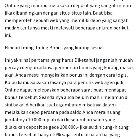
Online yang mampu melakukan deposit yang sangat minim
jika dibandingkan dengan situs-situs lain. Buat bisa
memperoleh sebuah web yang memiliki depo yang sangat
mudah tentunya mesti melewati beberapa anjuran berikut
ini.
Hindari Iming-Iming Bonus yang kurang sesuai
Ini yakni hal pertama yang harus Diketahui janganlah mudah
percaya dengan adanya pemberian bonus yang kurang masuk
akal. Anda mesti menyaksikan bonus ini dengan cara logis,
Kalau kamu Saksikan bisanya para pemilik web agen judi
Online dapat melepaskan beberapa sarat buat mendapati
bonus tersebut. Seandainya anda belum mahir melamun di
sini bakal diberikan suatu gambaran misalnya dalam
melakukan depo perdana pada saldo Anda meraih uang
jumlahnya 10.000 rupiah dari keseluruhan saldo yang
dilakukan deposit se gede 100.000,- jikalau dihitung-hitung
bonus tersebut hanya 10% saja tentu ini ialah hal yang