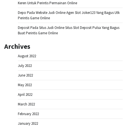
Keren Untuk Perintis Permainan Online
Depo Pada Website Judi Online Agen Slot Joker123 Yang Bagus Utk
Perintis Game Online
Deposit Pada Situs Judi Online Situs Slot Deposit Pulsa Yang Bagus
Buat Perintis Game Online
Archives
August 2022
July 2022
June 2022
May 2022
April 2022
March 2022
February 2022
January 2022