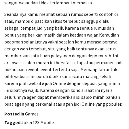
sangat wajar dan tidak terlampaui memaksa.
Seandainya kamu melihat sebuah rumus seperti contoh di
atas, mampu dipastikan situs tersebut sanggup diakui
sebagai tempat judi yang baik. Karena semua rumus dan
bonus yang berikan masih dalam keadaan wajar. Kemudian
pedoman selanjutnya yakni setelah kamu merasa percaya
dengan web tersebut, situ yang baik tentunya akan terus
memberikan satu buah pelayanan dengan depo murah. Ini
artinya isi saldo murah ini bersifat tetap atau permanen jadi
bukan pada event-event tertentu saja. Memang lah untuk
pilih website ini butuh dipikirkan secara matang sekali
karena pilih website judi Online dengan deposit yang minim
ini sipatnya wajib. Karena dengan kondisi saat ini nyaris
seluruhnya agen dapat memberikan isi saldo mirah bahkan
buat agen yang terkenal atau agen judi Online yang populer.
Posted in
Games
Tagged
Joker123 Mobile