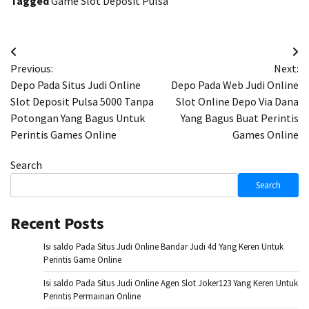
Tagged
Game Slot Deposit Pulsa
Post
Previous:
Next:
navigation
Depo Pada Situs Judi Online
Depo Pada Web Judi Online
Slot Deposit Pulsa 5000 Tanpa
Slot Online Depo Via Dana
Potongan Yang Bagus Untuk
Yang Bagus Buat Perintis
Perintis Games Online
Games Online
Search
Search
Recent Posts
Isi saldo Pada Situs Judi Online Bandar Judi 4d Yang Keren Untuk
Perintis Game Online
Isi saldo Pada Situs Judi Online Agen Slot Joker123 Yang Keren Untuk
Perintis Permainan Online