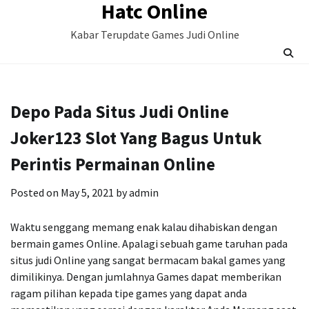
Hatc Online
Skip
to
Kabar Terupdate Games Judi Online
content
Depo Pada Situs Judi Online
Joker123 Slot Yang Bagus Untuk
Perintis Permainan Online
Posted on
May 5, 2021
by
admin
Waktu senggang memang enak kalau dihabiskan dengan
bermain games Online. Apalagi sebuah game taruhan pada
situs judi Online yang sangat bermacam bakal games yang
dimilikinya. Dengan jumlahnya Games dapat memberikan
ragam pilihan kepada tipe games yang dapat anda