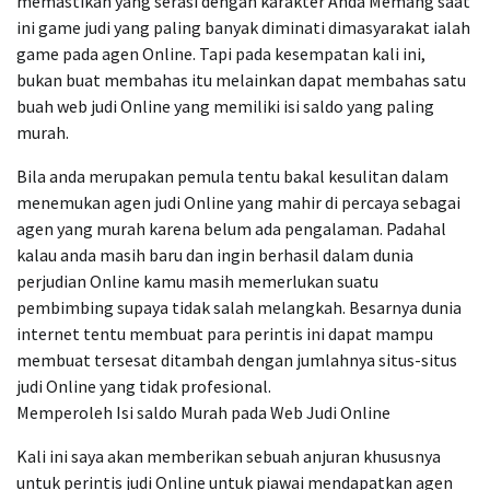
memastikan yang serasi dengan karakter Anda Memang saat
ini game judi yang paling banyak diminati dimasyarakat ialah
game pada agen Online. Tapi pada kesempatan kali ini,
bukan buat membahas itu melainkan dapat membahas satu
buah web judi Online yang memiliki isi saldo yang paling
murah.
Bila anda merupakan pemula tentu bakal kesulitan dalam
menemukan agen judi Online yang mahir di percaya sebagai
agen yang murah karena belum ada pengalaman. Padahal
kalau anda masih baru dan ingin berhasil dalam dunia
perjudian Online kamu masih memerlukan suatu
pembimbing supaya tidak salah melangkah. Besarnya dunia
internet tentu membuat para perintis ini dapat mampu
membuat tersesat ditambah dengan jumlahnya situs-situs
judi Online yang tidak profesional.
Memperoleh Isi saldo Murah pada Web Judi Online
Kali ini saya akan memberikan sebuah anjuran khususnya
untuk perintis judi Online untuk piawai mendapatkan agen