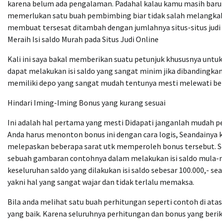
karena belum ada pengalaman. Padahal kalau kamu masih baru 
memerlukan satu buah pembimbing biar tidak salah melangkah. 
membuat tersesat ditambah dengan jumlahnya situs-situs judi 
Meraih Isi saldo Murah pada Situs Judi Online
Kali ini saya bakal memberikan suatu petunjuk khususnya untuk
dapat melakukan isi saldo yang sangat minim jika dibandingkan
memiliki depo yang sangat mudah tentunya mesti melewati bebe
Hindari Iming-Iming Bonus yang kurang sesuai
Ini adalah hal pertama yang mesti Didapati janganlah mudah 
Anda harus menonton bonus ini dengan cara logis, Seandainya k
melepaskan beberapa sarat utk memperoleh bonus tersebut. S
sebuah gambaran contohnya dalam melakukan isi saldo mula-mu
keseluruhan saldo yang dilakukan isi saldo sebesar 100.000,- s
yakni hal yang sangat wajar dan tidak terlalu memaksa.
Bila anda melihat satu buah perhitungan seperti contoh di atas
yang baik. Karena seluruhnya perhitungan dan bonus yang beri