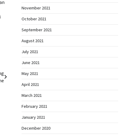
nan
November 2021
i
October 2021
September 2021
August 2021
July 2021
June 2021
ng
May 2021
ne
April 2021
March 2021
February 2021
January 2021
December 2020