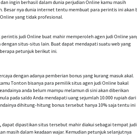
dan ingin berhasil dalam dunia perjudian Online kamu masih
Besar nya dunia internet tentu membuat para perintis ini akan 
Online yang tidak profesional.
 perintis judi Online buat mahir memperoleh agen judi Online yan
 dengan situs-situs lain. Buat dapat mendapati suatu web yang
rapa petunjuk berikut ini.
percaya dengan adanya pemberian bonus yang kurang masuk akal.
amu Tonton bisanya para pemilik situs agen judi Online bakal
eandainya anda belum mampu melamun di sini akan diberikan
la pada saldo Anda mendapati uang sejumlah 10.000 rupiah dari
eandainya dihitung-hitung bonus tersebut hanya 10% saja tentu ini
, dapat dipastikan situs tersebut mahir diakui sebagai tempat judi
kan masih dalam keadaan wajar. Kemudian petunjuk selanjutnya