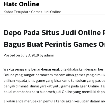
Hatc Online
Skip
to
Kabar Terupdate Games Judi Online
content
Depo Pada Situs Judi Online 
Bagus Buat Perintis Games O
Posted on
July 3, 2019
by
admin
Waktu senggang benar-benar enak bila dihabiskan dengan berm
Online yang sangat bermacam macam akan games yang dimili
pilihan kepada jenis game yang bisa kamu tentukan yang pas d
banyak diminati dimasyarakat yaitu game pada agen Online. Ta
bakal membahas satu buah web judi Online yang memiliki depo
Jikalau anda merupakan pemula tentu akan kesulitan dalam me