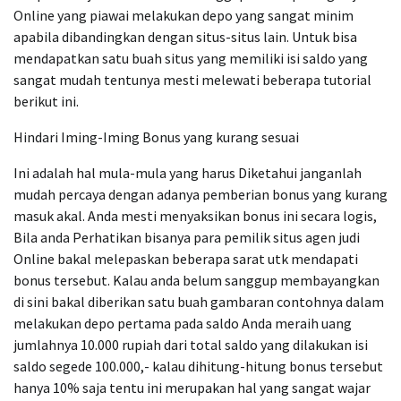
Online yang piawai melakukan depo yang sangat minim
apabila dibandingkan dengan situs-situs lain. Untuk bisa
mendapatkan satu buah situs yang memiliki isi saldo yang
sangat mudah tentunya mesti melewati beberapa tutorial
berikut ini.
Hindari Iming-Iming Bonus yang kurang sesuai
Ini adalah hal mula-mula yang harus Diketahui janganlah
mudah percaya dengan adanya pemberian bonus yang kurang
masuk akal. Anda mesti menyaksikan bonus ini secara logis,
Bila anda Perhatikan bisanya para pemilik situs agen judi
Online bakal melepaskan beberapa sarat utk mendapati
bonus tersebut. Kalau anda belum sanggup membayangkan
di sini bakal diberikan satu buah gambaran contohnya dalam
melakukan depo pertama pada saldo Anda meraih uang
jumlahnya 10.000 rupiah dari total saldo yang dilakukan isi
saldo segede 100.000,- kalau dihitung-hitung bonus tersebut
hanya 10% saja tentu ini merupakan hal yang sangat wajar