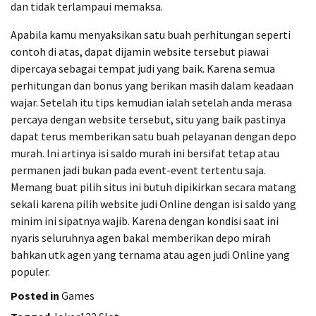
dan tidak terlampaui memaksa.
Apabila kamu menyaksikan satu buah perhitungan seperti
contoh di atas, dapat dijamin website tersebut piawai
dipercaya sebagai tempat judi yang baik. Karena semua
perhitungan dan bonus yang berikan masih dalam keadaan
wajar. Setelah itu tips kemudian ialah setelah anda merasa
percaya dengan website tersebut, situ yang baik pastinya
dapat terus memberikan satu buah pelayanan dengan depo
murah. Ini artinya isi saldo murah ini bersifat tetap atau
permanen jadi bukan pada event-event tertentu saja.
Memang buat pilih situs ini butuh dipikirkan secara matang
sekali karena pilih website judi Online dengan isi saldo yang
minim ini sipatnya wajib. Karena dengan kondisi saat ini
nyaris seluruhnya agen bakal memberikan depo mirah
bahkan utk agen yang ternama atau agen judi Online yang
populer.
Posted in
Games