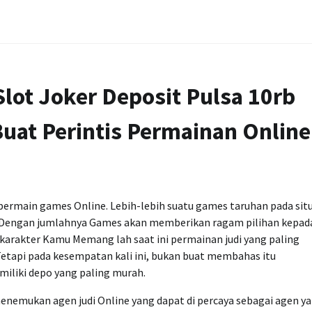
Slot Joker Deposit Pulsa 10rb
uat Perintis Permainan Online
ermain games Online. Lebih-lebih suatu games taruhan pada sit
a. Dengan jumlahnya Games akan memberikan ragam pilihan kepad
arakter Kamu Memang lah saat ini permainan judi yang paling
etapi pada kesempatan kali ini, bukan buat membahas itu
iliki depo yang paling murah.
nemukan agen judi Online yang dapat di percaya sebagai agen y