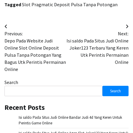
Tagged
Slot Pragmatic Deposit Pulsa Tanpa Potongan
Post
Previous:
Next:
navigation
Depo Pada Website Judi
Isi saldo Pada Situs Judi Online
Online Slot Online Deposit
Joker123 Terbaru Yang Keren
Pulsa Tanpa Potongan Yang
Utk Perintis Permainan
Bagus Utk Perintis Permainan
Online
Online
Search
Search
Recent Posts
Isi saldo Pada Situs Judi Online Bandar Judi 4d Yang Keren Untuk
Perintis Game Online