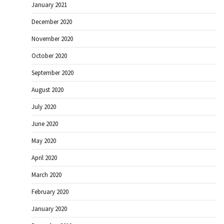
January 2021
December 2020
November 2020
October 2020
September 2020
August 2020
July 2020
June 2020
May 2020
April 2020
March 2020
February 2020
January 2020