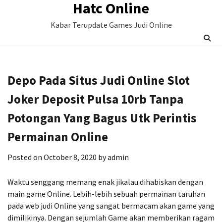
Hatc Online
Skip
to
Kabar Terupdate Games Judi Online
content
Depo Pada Situs Judi Online Slot
Joker Deposit Pulsa 10rb Tanpa
Potongan Yang Bagus Utk Perintis
Permainan Online
Posted on
October 8, 2020
by
admin
Waktu senggang memang enak jikalau dihabiskan dengan
main game Online. Lebih-lebih sebuah permainan taruhan
pada web judi Online yang sangat bermacam akan game yang
dimilikinya. Dengan sejumlah Game akan memberikan ragam