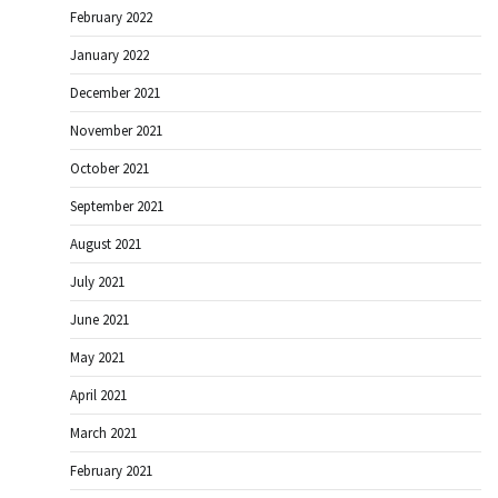
February 2022
January 2022
December 2021
November 2021
October 2021
September 2021
August 2021
July 2021
June 2021
May 2021
April 2021
March 2021
February 2021