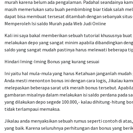
murah karena belum ada pengalaman. Padahal seandainya kamu 
masih memerlukan satu buah pembimbing biar tidak salah mela
dapat bisa membuat tersesat ditambah dengan sebanyak situs-si
Memperoleh Isi saldo Murah pada Web Judi Online
Kali ini saya bakal memberikan sebuah tutorial khususnya bua
melakukan depo yang sangat minim apabila dibandingkan dengan
saldo yang sangat mudah pastinya harus melewati beberapa tips
Hindari Iming-Iming Bonus yang kurang sesuai
Ini yaitu hal mula-mula yang harus Ketahuan janganlah mudah
Anda mesti menonton bonus ini dengan cara logis, Jikalau kamu
melepaskan beberapa sarat utk meraih bonus tersebut. Apabila
gambaran misalnya dalam melakukan isi saldo perdana pada sa
yang dilakukan depo segede 100.000,- kalau dihitung-hitung bon
tidak terlampaui memaksa.
Jikalau anda menyaksikan sebuah rumus seperti contoh di atas,
yang baik. Karena seluruhnya perhitungan dan bonus yang berik