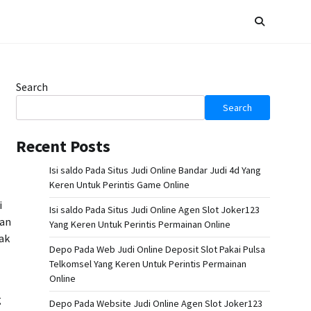
Search
Search
Recent Posts
Isi saldo Pada Situs Judi Online Bandar Judi 4d Yang
Keren Untuk Perintis Game Online
i
Isi saldo Pada Situs Judi Online Agen Slot Joker123
han
Yang Keren Untuk Perintis Permainan Online
ak
Depo Pada Web Judi Online Deposit Slot Pakai Pulsa
Telkomsel Yang Keren Untuk Perintis Permainan
Online
g
Depo Pada Website Judi Online Agen Slot Joker123