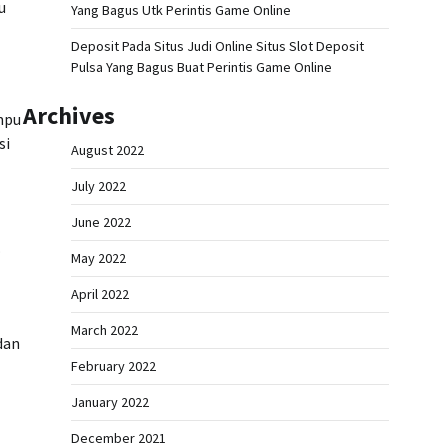
u
Yang Bagus Utk Perintis Game Online
Deposit Pada Situs Judi Online Situs Slot Deposit
Pulsa Yang Bagus Buat Perintis Game Online
Archives
mpu
si
August 2022
July 2022
June 2022
.
May 2022
April 2022
March 2022
dan
February 2022
January 2022
December 2021