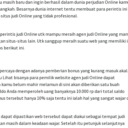
masih baru dan ingin berhasil dalam dunia perjudian Online kam
ngkah. Besarnya dunia internet tentu membuat para perintis ini
tus judi Online yang tidak profesional.
t perintis judi Online utk mampu meraih agen judi Online yang ma
 situs-situs lain. Utk sanggup meraih suatu web yang memiliki i
 berikut ini.
 percaya dengan adanya pemberian bonus yang kurang masuk akal
 Lihat bisanya para pemilik website agen judi Online dapat
 kamu belum mahir melamun di sini akan diberikan satu buah
ldo Anda memperoleh uang banyaknya 10.000 rp dari total saldo
us tersebut hanya 10% saja tentu ini ialah hal yang sangat wajar 
 dapat dipastikan web tersebut dapat diakui sebagai tempat judi
an masih dalam keadaan wajar. Setelah itu petunjuk selanjutnya