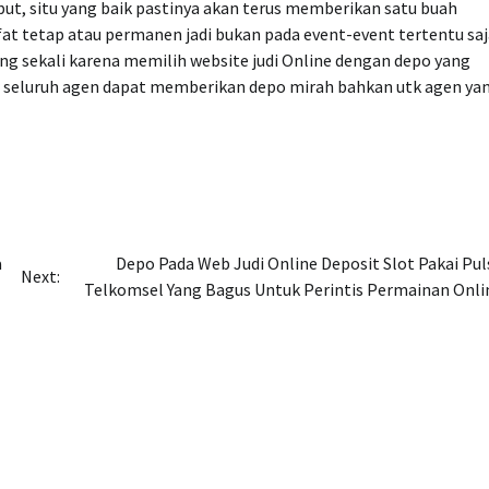
ut, situ yang baik pastinya akan terus memberikan satu buah
fat tetap atau permanen jadi bukan pada event-event tertentu saj
ang sekali karena memilih website judi Online dengan depo yang
pir seluruh agen dapat memberikan depo mirah bahkan utk agen ya
a
Depo Pada Web Judi Online Deposit Slot Pakai Pul
Next:
Telkomsel Yang Bagus Untuk Perintis Permainan Onli