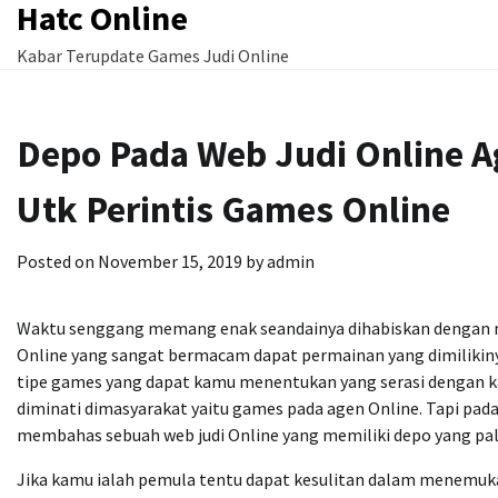
Hatc Online
Skip
to
Kabar Terupdate Games Judi Online
content
Depo Pada Web Judi Online A
Utk Perintis Games Online
Posted on
November 15, 2019
by
admin
Waktu senggang memang enak seandainya dihabiskan dengan ma
Online yang sangat bermacam dapat permainan yang dimiliki
tipe games yang dapat kamu menentukan yang serasi dengan ka
diminati dimasyarakat yaitu games pada agen Online. Tapi pad
membahas sebuah web judi Online yang memiliki depo yang pa
Jika kamu ialah pemula tentu dapat kesulitan dalam menemuka