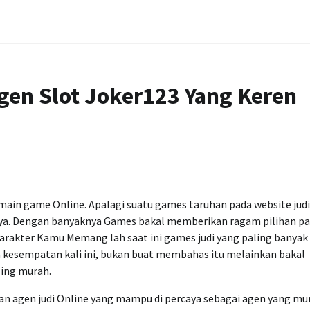
gen Slot Joker123 Yang Keren
in game Online. Apalagi suatu games taruhan pada website judi
nya. Dengan banyaknya Games bakal memberikan ragam pilihan p
rakter Kamu Memang lah saat ini games judi yang paling banyak
a kesempatan kali ini, bukan buat membahas itu melainkan bakal
ling murah.
n agen judi Online yang mampu di percaya sebagai agen yang mu