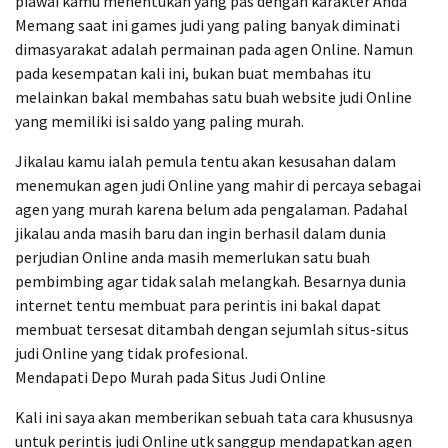
piawai kamu menentukan yang pas dengan karakter Anda
Memang saat ini games judi yang paling banyak diminati
dimasyarakat adalah permainan pada agen Online. Namun
pada kesempatan kali ini, bukan buat membahas itu
melainkan bakal membahas satu buah website judi Online
yang memiliki isi saldo yang paling murah.
Jikalau kamu ialah pemula tentu akan kesusahan dalam
menemukan agen judi Online yang mahir di percaya sebagai
agen yang murah karena belum ada pengalaman. Padahal
jikalau anda masih baru dan ingin berhasil dalam dunia
perjudian Online anda masih memerlukan satu buah
pembimbing agar tidak salah melangkah. Besarnya dunia
internet tentu membuat para perintis ini bakal dapat
membuat tersesat ditambah dengan sejumlah situs-situs
judi Online yang tidak profesional.
Mendapati Depo Murah pada Situs Judi Online
Kali ini saya akan memberikan sebuah tata cara khususnya
untuk perintis judi Online utk sanggup mendapatkan agen