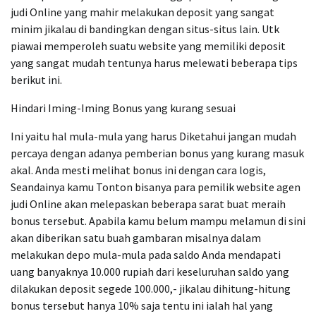
judi Online yang mahir melakukan deposit yang sangat
minim jikalau di bandingkan dengan situs-situs lain. Utk
piawai memperoleh suatu website yang memiliki deposit
yang sangat mudah tentunya harus melewati beberapa tips
berikut ini.
Hindari Iming-Iming Bonus yang kurang sesuai
Ini yaitu hal mula-mula yang harus Diketahui jangan mudah
percaya dengan adanya pemberian bonus yang kurang masuk
akal. Anda mesti melihat bonus ini dengan cara logis,
Seandainya kamu Tonton bisanya para pemilik website agen
judi Online akan melepaskan beberapa sarat buat meraih
bonus tersebut. Apabila kamu belum mampu melamun di sini
akan diberikan satu buah gambaran misalnya dalam
melakukan depo mula-mula pada saldo Anda mendapati
uang banyaknya 10.000 rupiah dari keseluruhan saldo yang
dilakukan deposit segede 100.000,- jikalau dihitung-hitung
bonus tersebut hanya 10% saja tentu ini ialah hal yang