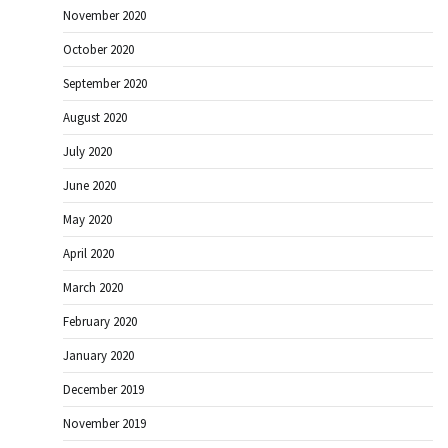
November 2020
October 2020
September 2020
August 2020
July 2020
June 2020
May 2020
April 2020
March 2020
February 2020
January 2020
December 2019
November 2019