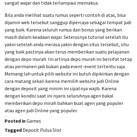
sangat wajar dan tidak terlampaui memaksa.
Bila anda melihat suatu rumus seperti contoh di atas, bisa
dijamin web tersebut sanggup dipercaya sebagai tempat judi
yang baik. Karena seluruh rumus dan bonus yang berikan
masih dalam keadaan wajar. Seterusnya tutorial setelah itu
yakni setelah anda merasa yakin dengan situs tersebut, situ
yang baik pastinya akan terus memberikan suatu pelayanan
dengan depo murah. Ini artinya depo murah ini bersifat tetap
atau permanen jadi bukan pada event-event tertentu saja.
Memang lah untuk pilih website ini butuh dipikirkan dengan
cara matang sekali karena memilih website judi Online
dengan deposit yang minim ini sipatnya wajib. Karena
dengan kondisi saat ini nyaris seluruhnya agen bakal
memberikan depo mirah bahkan buat agen yang populer
atau agen judi Online yang populer.
Posted in
Games
Tagged
Deposit Pulsa Slot