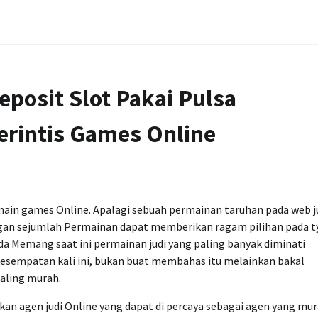
posit Slot Pakai Pulsa
erintis Games Online
ain games Online. Apalagi sebuah permainan taruhan pada web j
ngan sejumlah Permainan dapat memberikan ragam pilihan pada t
a Memang saat ini permainan judi yang paling banyak diminati
esempatan kali ini, bukan buat membahas itu melainkan bakal
paling murah.
an agen judi Online yang dapat di percaya sebagai agen yang mu