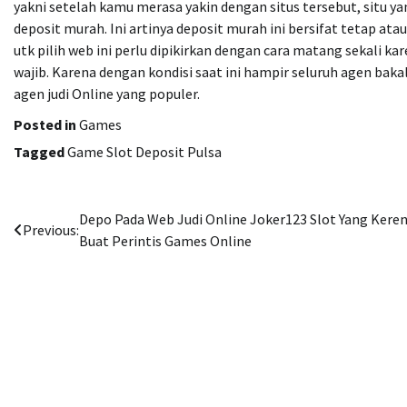
yakni setelah kamu merasa yakin dengan situs tersebut, situ 
deposit murah. Ini artinya deposit murah ini bersifat tetap at
utk pilih web ini perlu dipikirkan dengan cara matang sekali kar
wajib. Karena dengan kondisi saat ini hampir seluruh agen ba
agen judi Online yang populer.
Posted in
Games
Tagged
Game Slot Deposit Pulsa
Post
Depo Pada Web Judi Online Joker123 Slot Yang Kere
Previous:
Buat Perintis Games Online
navigation