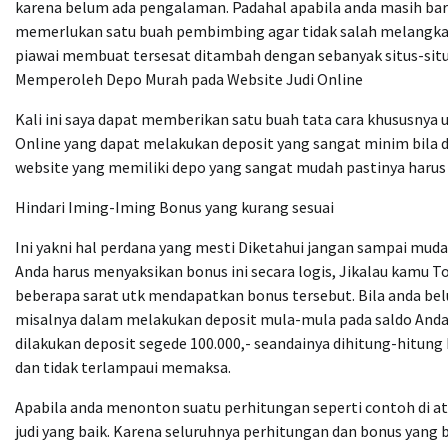
karena belum ada pengalaman. Padahal apabila anda masih baru
memerlukan satu buah pembimbing agar tidak salah melangkah.
piawai membuat tersesat ditambah dengan sebanyak situs-situs 
Memperoleh Depo Murah pada Website Judi Online
Kali ini saya dapat memberikan satu buah tata cara khususnya
Online yang dapat melakukan deposit yang sangat minim bila d
website yang memiliki depo yang sangat mudah pastinya harus m
Hindari Iming-Iming Bonus yang kurang sesuai
Ini yakni hal perdana yang mesti Diketahui jangan sampai mu
Anda harus menyaksikan bonus ini secara logis, Jikalau kamu T
beberapa sarat utk mendapatkan bonus tersebut. Bila anda b
misalnya dalam melakukan deposit mula-mula pada saldo Anda 
dilakukan deposit segede 100.000,- seandainya dihitung-hitung 
dan tidak terlampaui memaksa.
Apabila anda menonton suatu perhitungan seperti contoh di at
judi yang baik. Karena seluruhnya perhitungan dan bonus yang 