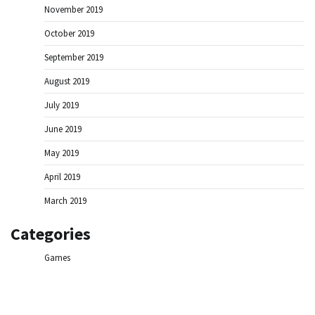
November 2019
October 2019
September 2019
August 2019
July 2019
June 2019
May 2019
April 2019
March 2019
Categories
Games