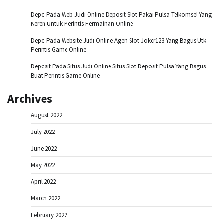
Depo Pada Web Judi Online Deposit Slot Pakai Pulsa Telkomsel Yang
Keren Untuk Perintis Permainan Online
Depo Pada Website Judi Online Agen Slot Joker123 Yang Bagus Utk
Perintis Game Online
Deposit Pada Situs Judi Online Situs Slot Deposit Pulsa Yang Bagus
Buat Perintis Game Online
Archives
August 2022
July 2022
June 2022
May 2022
April 2022
March 2022
February 2022