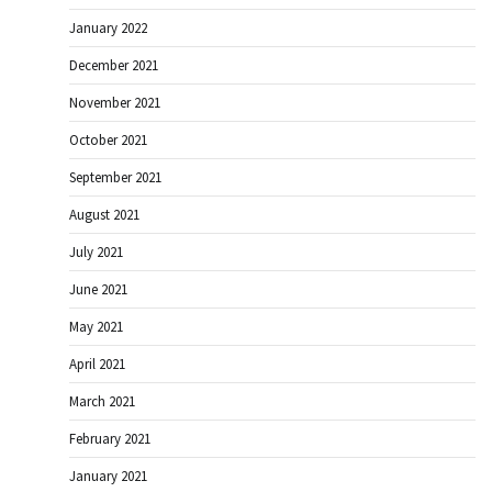
January 2022
December 2021
November 2021
October 2021
September 2021
August 2021
July 2021
June 2021
May 2021
April 2021
March 2021
February 2021
January 2021