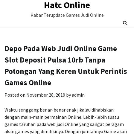
Hatc Online
Skip
to
Kabar Terupdate Games Judi Online
content
Depo Pada Web Judi Online Game
Slot Deposit Pulsa 10rb Tanpa
Potongan Yang Keren Untuk Perintis
Games Online
Posted on
November 28, 2019
by
admin
Waktu senggang benar-benar enak jikalau dihabiskan
dengan main-main permainan Online. Lebih-lebih suatu
games taruhan pada web judi Online yang sangat beragam
akan games yang dimilikinya. Dengan jumlahnya Game akan