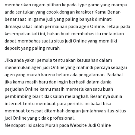
memberikan ragam pilihan kepada type game yang mampu
anda tentukan yang cocok dengan karakter Kamu Benar-
benar saat ini game judi yang paling banyak diminati
dimasyarakat ialah permainan pada agen Online. Tetapi pada
kesempatan kali ini, bukan buat membahas itu melainkan
dapat membahas suatu situs judi Online yang memiliki
deposit yang paling murah.
Jika anda yakni pemula tentu akan kesusahan dalam
menemukan agen judi Online yang mahir di percaya sebagai
agen yang murah karena belum ada pengalaman. Padahal
jika kamu masih baru dan ingin berhasil dalam dunia
perjudian Online kamu masih memerlukan satu buah
pembimbing biar tidak salah melangkah. Besar nya dunia
internet tentu membuat para perintis ini bakal bisa
membuat tersesat ditambah dengan jumlahnya situs-situs
judi Online yang tidak profesional.
Mendapati Isi saldo Murah pada Website Judi Online