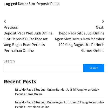
Tagged
Daftar Slot Deposit Pulsa
Post
Previous:
Next:
navigation
Deposit Pada Web Judi Online
Depo Pada Situs Judi Online
Slot Deposit Pulsa Indosat
Agen Slot Bonus New Member
Yang Bagus Buat Perintis
100 Yang Bagus Utk Perintis
Permainan Online
Games Online
Search
Search
Recent Posts
Isi saldo Pada Situs Judi Online Bandar Judi 4d Yang Keren Untuk
Perintis Game Online
Isi saldo Pada Situs Judi Online Agen Slot Joker123 Yang Keren Untuk
Perintis Permainan Online