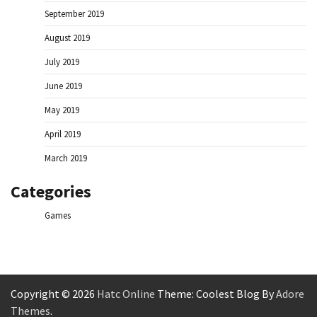
September 2019
August 2019
July 2019
June 2019
May 2019
April 2019
March 2019
Categories
Games
Copyright © 2026
Hatc Online
Theme: Coolest Blog By
Adore
Themes
.