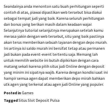
Seandainya anda menonton satu buah perhitungan seperti
contoh di atas, piawai dipastikan web tersebut bisa diakui
sebagai tempat judi yang baik. Karena seluruh perhitungan
dan bonus yang berikan masih dalam keadaan wajar.
Selanjutnya tutorial selanjutnya merupakan setelah kamu
merasa yakin dengan web tersebut, situ yang baik pastinya
akan terus memberikan sebuah layanan dengan depo murah.
Ini artinya isi saldo murah ini bersifat tetap atau permanen
jadi bukan pada event-event tertentu saja. Memang lah
untuk memilih website ini butuh dipikirkan dengan cara
matang sekali karena pilih situs judi Online dengan deposit
yang minim ini sipatnya wajib. Karena dengan kondisi saat ini
hampir semua agen dapat memberikan depo mirah bahkan
utk agen yang terkenal atau agen judi Online yang populer.
Posted in
Games
Tagged
Situs Slot Deposit Pulsa