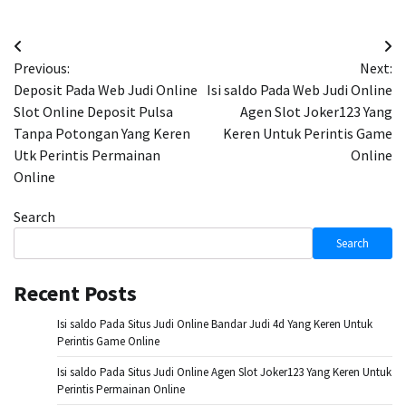
Post
Previous:
Next:
navigation
Deposit Pada Web Judi Online
Isi saldo Pada Web Judi Online
Slot Online Deposit Pulsa
Agen Slot Joker123 Yang
Tanpa Potongan Yang Keren
Keren Untuk Perintis Game
Utk Perintis Permainan
Online
Online
Search
Search
Recent Posts
Isi saldo Pada Situs Judi Online Bandar Judi 4d Yang Keren Untuk
Perintis Game Online
Isi saldo Pada Situs Judi Online Agen Slot Joker123 Yang Keren Untuk
Perintis Permainan Online