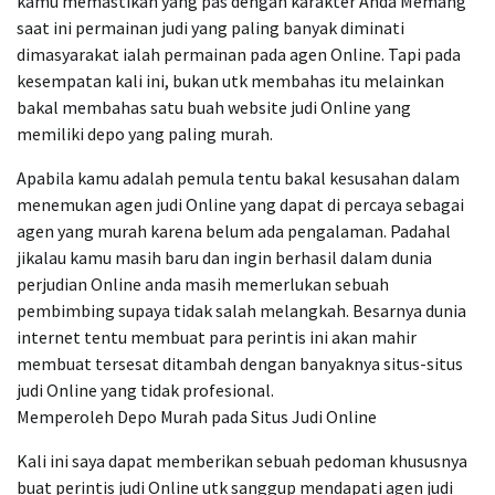
kamu memastikan yang pas dengan karakter Anda Memang
saat ini permainan judi yang paling banyak diminati
dimasyarakat ialah permainan pada agen Online. Tapi pada
kesempatan kali ini, bukan utk membahas itu melainkan
bakal membahas satu buah website judi Online yang
memiliki depo yang paling murah.
Apabila kamu adalah pemula tentu bakal kesusahan dalam
menemukan agen judi Online yang dapat di percaya sebagai
agen yang murah karena belum ada pengalaman. Padahal
jikalau kamu masih baru dan ingin berhasil dalam dunia
perjudian Online anda masih memerlukan sebuah
pembimbing supaya tidak salah melangkah. Besarnya dunia
internet tentu membuat para perintis ini akan mahir
membuat tersesat ditambah dengan banyaknya situs-situs
judi Online yang tidak profesional.
Memperoleh Depo Murah pada Situs Judi Online
Kali ini saya dapat memberikan sebuah pedoman khususnya
buat perintis judi Online utk sanggup mendapati agen judi