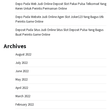
Depo Pada Web Judi Online Deposit Slot Pakai Pulsa Telkomsel Yang
Keren Untuk Perintis Permainan Online
Depo Pada Website Judi Online Agen Slot Joker123 Yang Bagus Utk
Perintis Game Online
Deposit Pada Situs Judi Online Situs Slot Deposit Pulsa Yang Bagus
Buat Perintis Game Online
Archives
August 2022
July 2022
June 2022
May 2022
April 2022
March 2022
February 2022