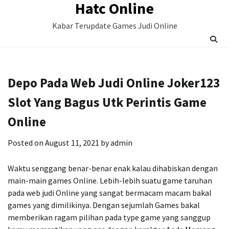
Hatc Online
Skip
to
Kabar Terupdate Games Judi Online
content
Depo Pada Web Judi Online Joker123
Slot Yang Bagus Utk Perintis Game
Online
Posted on
August 11, 2021
by
admin
Waktu senggang benar-benar enak kalau dihabiskan dengan
main-main games Online. Lebih-lebih suatu game taruhan
pada web judi Online yang sangat bermacam macam bakal
games yang dimilikinya. Dengan sejumlah Games bakal
memberikan ragam pilihan pada type game yang sanggup