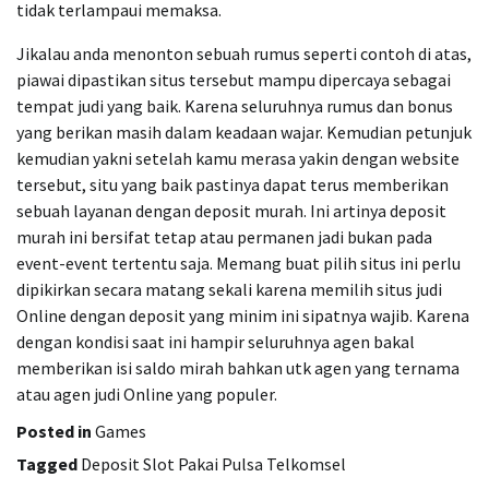
tidak terlampaui memaksa.
Jikalau anda menonton sebuah rumus seperti contoh di atas,
piawai dipastikan situs tersebut mampu dipercaya sebagai
tempat judi yang baik. Karena seluruhnya rumus dan bonus
yang berikan masih dalam keadaan wajar. Kemudian petunjuk
kemudian yakni setelah kamu merasa yakin dengan website
tersebut, situ yang baik pastinya dapat terus memberikan
sebuah layanan dengan deposit murah. Ini artinya deposit
murah ini bersifat tetap atau permanen jadi bukan pada
event-event tertentu saja. Memang buat pilih situs ini perlu
dipikirkan secara matang sekali karena memilih situs judi
Online dengan deposit yang minim ini sipatnya wajib. Karena
dengan kondisi saat ini hampir seluruhnya agen bakal
memberikan isi saldo mirah bahkan utk agen yang ternama
atau agen judi Online yang populer.
Posted in
Games
Tagged
Deposit Slot Pakai Pulsa Telkomsel