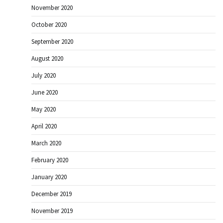
November 2020
October 2020
September 2020
August 2020
July 2020
June 2020
May 2020
April 2020
March 2020
February 2020
January 2020
December 2019
November 2019