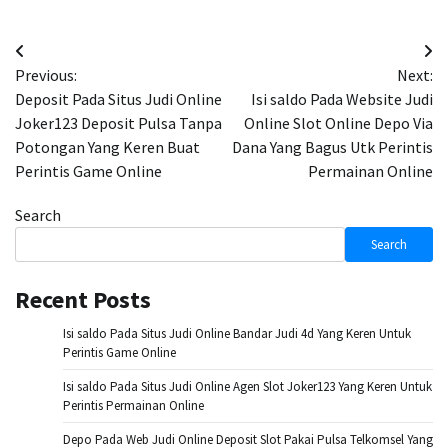
Post
Previous:
Next:
navigation
Deposit Pada Situs Judi Online
Isi saldo Pada Website Judi
Joker123 Deposit Pulsa Tanpa
Online Slot Online Depo Via
Potongan Yang Keren Buat
Dana Yang Bagus Utk Perintis
Perintis Game Online
Permainan Online
Search
Search
Recent Posts
Isi saldo Pada Situs Judi Online Bandar Judi 4d Yang Keren Untuk
Perintis Game Online
Isi saldo Pada Situs Judi Online Agen Slot Joker123 Yang Keren Untuk
Perintis Permainan Online
Depo Pada Web Judi Online Deposit Slot Pakai Pulsa Telkomsel Yang