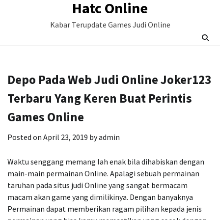
Hatc Online
Skip
to
Kabar Terupdate Games Judi Online
content
Depo Pada Web Judi Online Joker123
Terbaru Yang Keren Buat Perintis
Games Online
Posted on
April 23, 2019
by
admin
Waktu senggang memang lah enak bila dihabiskan dengan
main-main permainan Online. Apalagi sebuah permainan
taruhan pada situs judi Online yang sangat bermacam
macam akan game yang dimilikinya. Dengan banyaknya
Permainan dapat memberikan ragam pilihan kepada jenis