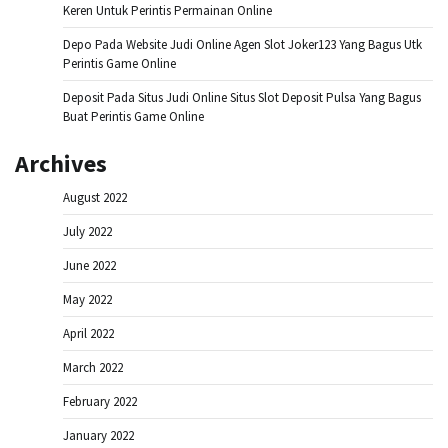
Keren Untuk Perintis Permainan Online
Depo Pada Website Judi Online Agen Slot Joker123 Yang Bagus Utk
Perintis Game Online
Deposit Pada Situs Judi Online Situs Slot Deposit Pulsa Yang Bagus
Buat Perintis Game Online
Archives
August 2022
July 2022
June 2022
May 2022
April 2022
March 2022
February 2022
January 2022