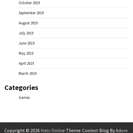
October 2019
September 2019
August 2019
July 2019
June 2019
May 2019
April 2019
March 2019
Categories
Games
Copyright © 2026
Hatc Online
Theme: Coolest Blog By
Adore