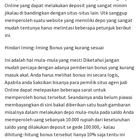
Online yang dapat melakukan deposit yang sangat minim
jikalau di bandingkan dengan situs-situs lain. Utk sanggup
memperoleh suatu website yang memiliki depo yang sangat
mudah tentunya harus melintasi beberapa petunjuk berikut
ini.
Hindari Iming-Iming Bonus yang kurang sesuai
Ini adalah hal mula-mula yang mesti Diketahui jangan
mudah percaya dengan adanya pemberian bonus yang kurang
masuk akal. Anda harus melihat bonus ini secara logis,
Apabila anda Saksikan bisanya para pemilik situs agen judi
Online dapat melepaskan beberapa sarat untuk
memperoleh bonus tersebut. Seandainya anda belum piawai
membayangkan di sini bakal diberikan satu buah gambaran
misalnya dalam melakukan depo mula-mula pada saldo Anda
memperoleh uang sebanyak 10.000 rupiah dari keseluruhan
saldo yang dilakukan deposit se gede 100.000,- kalau
dihitung-hitung bonus tersebut hanya 10% saja tentu ini