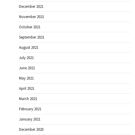
December 2021
November 2021
October 2021
September 2021
August 2021
July 2021
June 2021
May 2021
April 2021
March 2021
February 2021
January 2021
December 2020