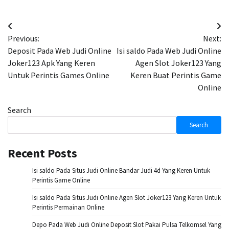
Post
Previous:
Next:
navigation
Deposit Pada Web Judi Online
Isi saldo Pada Web Judi Online
Joker123 Apk Yang Keren
Agen Slot Joker123 Yang
Untuk Perintis Games Online
Keren Buat Perintis Game
Online
Search
Search
Recent Posts
Isi saldo Pada Situs Judi Online Bandar Judi 4d Yang Keren Untuk
Perintis Game Online
Isi saldo Pada Situs Judi Online Agen Slot Joker123 Yang Keren Untuk
Perintis Permainan Online
Depo Pada Web Judi Online Deposit Slot Pakai Pulsa Telkomsel Yang