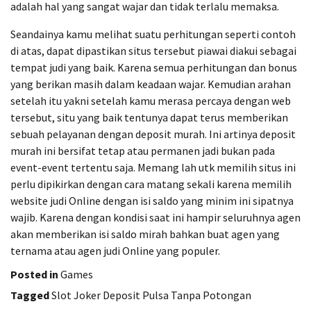
adalah hal yang sangat wajar dan tidak terlalu memaksa.
Seandainya kamu melihat suatu perhitungan seperti contoh
di atas, dapat dipastikan situs tersebut piawai diakui sebagai
tempat judi yang baik. Karena semua perhitungan dan bonus
yang berikan masih dalam keadaan wajar. Kemudian arahan
setelah itu yakni setelah kamu merasa percaya dengan web
tersebut, situ yang baik tentunya dapat terus memberikan
sebuah pelayanan dengan deposit murah. Ini artinya deposit
murah ini bersifat tetap atau permanen jadi bukan pada
event-event tertentu saja. Memang lah utk memilih situs ini
perlu dipikirkan dengan cara matang sekali karena memilih
website judi Online dengan isi saldo yang minim ini sipatnya
wajib. Karena dengan kondisi saat ini hampir seluruhnya agen
akan memberikan isi saldo mirah bahkan buat agen yang
ternama atau agen judi Online yang populer.
Posted in
Games
Tagged
Slot Joker Deposit Pulsa Tanpa Potongan