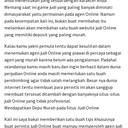
anda menentukan yang sesuai dengan karakter Anda
Memang saat ini game judi yang paling banyak diminati
dimasyarakat yaitu permainan pada agen Online. Namun
pada kesempatan kali ini, bukan buat membahas itu
melainkan akan membahas satu buah website judi Online
yang memiliki deposit yang paling murah.
Kalau kamu yakni pemula tentu dapat kesulitan dalam
menemukan agen judi Online yang piawai di percaya sebagai
agen yang murah karena belum ada pengalaman. Padahal
seandainya kamu masih baru dan ingin berhasil dalam dunia
perjudian Online anda masih memerlukan satu buah
pembimbing agar tidak salah melangkah. Besar nya dunia
internet tentu membuat para perintis ini akan sanggup
membuat tersesat ditambah dengan banyaknya situs-situs
judi Online yang tidak profesional.
Mendapatkan Depo Murah pada Situs Judi Online
Kali ini saya bakal memberikan satu buah tips khususnya
buat perintis judi Online buat mampu memperoleh agen judi