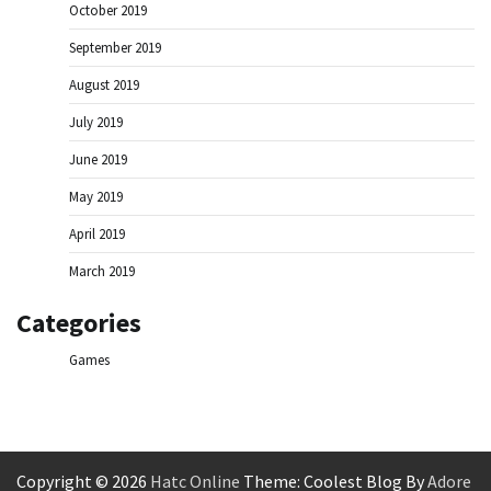
October 2019
September 2019
August 2019
July 2019
June 2019
May 2019
April 2019
March 2019
Categories
Games
Copyright © 2026
Hatc Online
Theme: Coolest Blog By
Adore