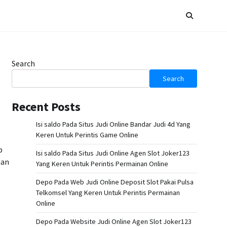
Search
Search
Recent Posts
Isi saldo Pada Situs Judi Online Bandar Judi 4d Yang
Keren Untuk Perintis Game Online
b
Isi saldo Pada Situs Judi Online Agen Slot Joker123
han
Yang Keren Untuk Perintis Permainan Online
Depo Pada Web Judi Online Deposit Slot Pakai Pulsa
Telkomsel Yang Keren Untuk Perintis Permainan
Online
Depo Pada Website Judi Online Agen Slot Joker123