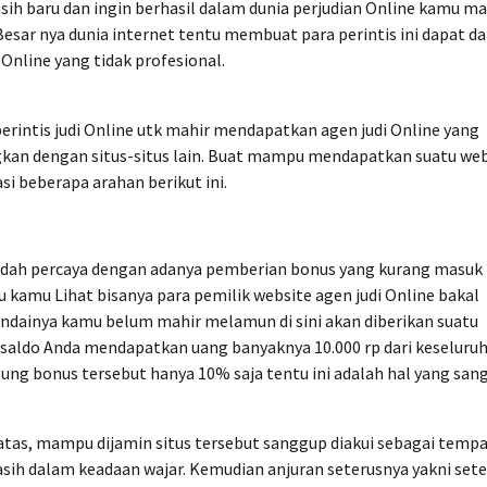
h baru dan ingin berhasil dalam dunia perjudian Online kamu ma
sar nya dunia internet tentu membuat para perintis ini dapat d
Online yang tidak profesional.
erintis judi Online utk mahir mendapatkan agen judi Online yang
ngkan dengan situs-situs lain. Buat mampu mendapatkan suatu we
i beberapa arahan berikut ini.
mudah percaya dengan adanya pemberian bonus yang kurang masuk
u kamu Lihat bisanya para pemilik website agen judi Online bakal
ndainya kamu belum mahir melamun di sini akan diberikan suatu
saldo Anda mendapatkan uang banyaknya 10.000 rp dari keseluru
hitung bonus tersebut hanya 10% saja tentu ini adalah hal yang san
atas, mampu dijamin situs tersebut sanggup diakui sebagai temp
asih dalam keadaan wajar. Kemudian anjuran seterusnya yakni set