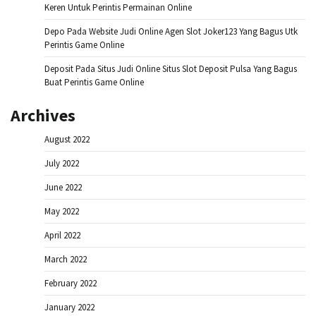
Keren Untuk Perintis Permainan Online
Depo Pada Website Judi Online Agen Slot Joker123 Yang Bagus Utk
Perintis Game Online
Deposit Pada Situs Judi Online Situs Slot Deposit Pulsa Yang Bagus
Buat Perintis Game Online
Archives
August 2022
July 2022
June 2022
May 2022
April 2022
March 2022
February 2022
January 2022