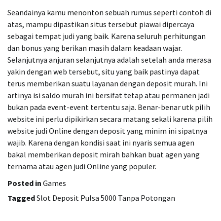
Seandainya kamu menonton sebuah rumus seperti contoh di
atas, mampu dipastikan situs tersebut piawai dipercaya
sebagai tempat judi yang baik. Karena seluruh perhitungan
dan bonus yang berikan masih dalam keadaan wajar.
Selanjutnya anjuran selanjutnya adalah setelah anda merasa
yakin dengan web tersebut, situ yang baik pastinya dapat
terus memberikan suatu layanan dengan deposit murah. Ini
artinya isi saldo murah ini bersifat tetap atau permanen jadi
bukan pada event-event tertentu saja. Benar-benar utk pilih
website ini perlu dipikirkan secara matang sekali karena pilih
website judi Online dengan deposit yang minim ini sipatnya
wajib. Karena dengan kondisi saat ini nyaris semua agen
bakal memberikan deposit mirah bahkan buat agen yang
ternama atau agen judi Online yang populer.
Posted in
Games
Tagged
Slot Deposit Pulsa 5000 Tanpa Potongan