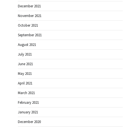
December 2021
November 2021
October 2021
September 2021
August 2021
July 2021
June 2021
May 2021
April 2021
March 2021
February 2021
January 2021
December 2020