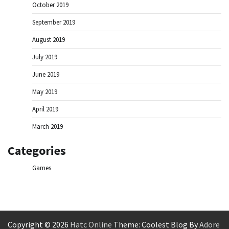
October 2019
September 2019
August 2019
July 2019
June 2019
May 2019
April 2019
March 2019
Categories
Games
Copyright © 2026
Hatc Online
Theme: Coolest Blog By
Adore