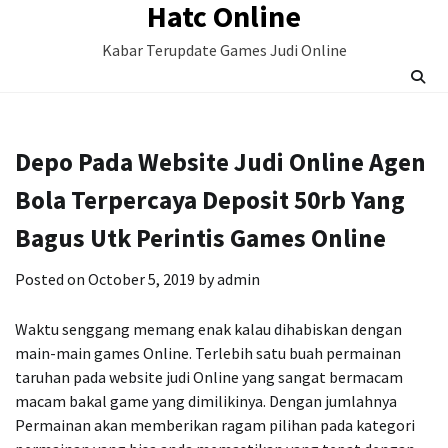
Hatc Online
Skip
to
Kabar Terupdate Games Judi Online
content
Depo Pada Website Judi Online Agen
Bola Terpercaya Deposit 50rb Yang
Bagus Utk Perintis Games Online
Posted on
October 5, 2019
by
admin
Waktu senggang memang enak kalau dihabiskan dengan
main-main games Online. Terlebih satu buah permainan
taruhan pada website judi Online yang sangat bermacam
macam bakal game yang dimilikinya. Dengan jumlahnya
Permainan akan memberikan ragam pilihan pada kategori