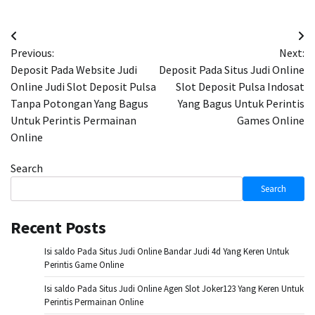
Post
Previous:
Next:
navigation
Deposit Pada Website Judi
Deposit Pada Situs Judi Online
Online Judi Slot Deposit Pulsa
Slot Deposit Pulsa Indosat
Tanpa Potongan Yang Bagus
Yang Bagus Untuk Perintis
Untuk Perintis Permainan
Games Online
Online
Search
Search
Recent Posts
Isi saldo Pada Situs Judi Online Bandar Judi 4d Yang Keren Untuk
Perintis Game Online
Isi saldo Pada Situs Judi Online Agen Slot Joker123 Yang Keren Untuk
Perintis Permainan Online