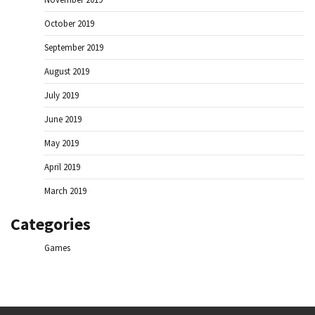
October 2019
September 2019
August 2019
July 2019
June 2019
May 2019
April 2019
March 2019
Categories
Games