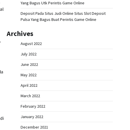
h
Yang Bagus Utk Perintis Game Online
al
Deposit Pada Situs Judi Online Situs Slot Deposit
Pulsa Yang Bagus Buat Perintis Game Online
Archives
b
August 2022
July 2022
June 2022
da
May 2022
April 2022
March 2022
February 2022
January 2022
di
December 2021