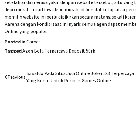
setelah anda merasa yakin dengan website tersebut, situ yang
depo murah. Ini artinya depo murah ini bersifat tetap atau pe
memilih website ini perlu dipikirkan secara matang sekali karena
Karena dengan kondisi saat ini nyaris semua agen dapat membe
Online yang populer.
Posted in
Games
Tagged
Agen Bola Terpercaya Deposit 50rb
Post
Isi saldo Pada Situs Judi Online Joker123 Terpercaya
Previous:
Yang Keren Untuk Perintis Games Online
navigation