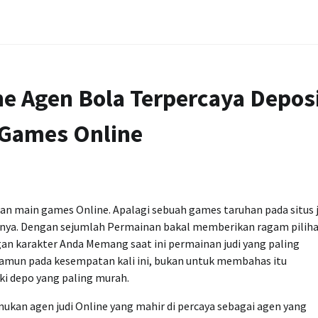
ne Agen Bola Terpercaya Depos
 Games Online
n main games Online. Apalagi sebuah games taruhan pada situs j
nya. Dengan sejumlah Permainan bakal memberikan ragam pilih
n karakter Anda Memang saat ini permainan judi yang paling
Namun pada kesempatan kali ini, bukan untuk membahas itu
i depo yang paling murah.
kan agen judi Online yang mahir di percaya sebagai agen yang