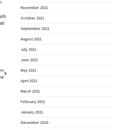
n
November 2021
jib.
October 2021
udi
September 2021
August 2021
July 2021
June 2021
en
May 2021
ne
April 2021
March 2021
February 2021
January 2021
December 2020