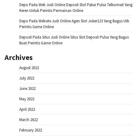
Depo Pada Web Judi Online Deposit Slot Pakai Pulsa Telkomsel Yang
Keren Untuk Perintis Permainan Online
Depo Pada Website Judi Online Agen Slot Joker123 Yang Bagus Utk
Perintis Game Online
Deposit Pada Situs Judi Online Situs Slot Deposit Pulsa Yang Bagus
Buat Perintis Game Online
Archives
August 2022
July 2022
June 2022
May 2022
April 2022
March 2022
February 2022