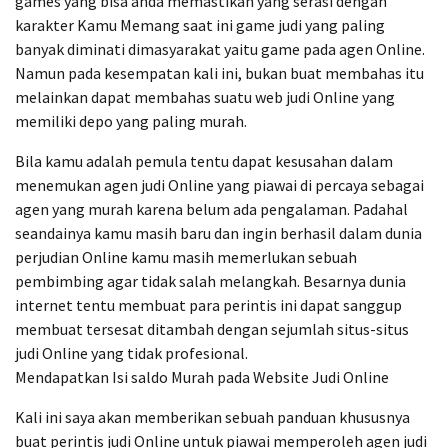
games yang bisa anda memastikan yang serasi dengan
karakter Kamu Memang saat ini game judi yang paling
banyak diminati dimasyarakat yaitu game pada agen Online.
Namun pada kesempatan kali ini, bukan buat membahas itu
melainkan dapat membahas suatu web judi Online yang
memiliki depo yang paling murah.
Bila kamu adalah pemula tentu dapat kesusahan dalam
menemukan agen judi Online yang piawai di percaya sebagai
agen yang murah karena belum ada pengalaman. Padahal
seandainya kamu masih baru dan ingin berhasil dalam dunia
perjudian Online kamu masih memerlukan sebuah
pembimbing agar tidak salah melangkah. Besarnya dunia
internet tentu membuat para perintis ini dapat sanggup
membuat tersesat ditambah dengan sejumlah situs-situs
judi Online yang tidak profesional.
Mendapatkan Isi saldo Murah pada Website Judi Online
Kali ini saya akan memberikan sebuah panduan khususnya
buat perintis judi Online untuk piawai memperoleh agen judi