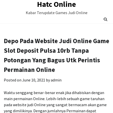
Hatc Online
Skip
to
Kabar Terupdate Games Judi Online
content
Depo Pada Website Judi Online Game
Slot Deposit Pulsa 10rb Tanpa
Potongan Yang Bagus Utk Perintis
Permainan Online
Posted on
June 10, 2021
by
admin
Waktu senggang benar-benar enak jika dihabiskan dengan
main permainan Online. Lebih-lebih sebuah game taruhan
pada website judi Online yang sangat bermacam akan game
yang dimilikinya. Dengan jumlahnya Permainan dapat