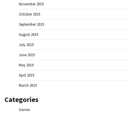
November 2019
October 2019
September 2019
August 2019
July 2019
June 2019
May 2019
April 2019
March 2019
Categories
Games