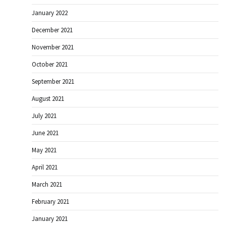
January 2022
December 2021
November 2021
October 2021
September 2021
August 2021
July 2021
June 2021
May 2021
April 2021
March 2021
February 2021
January 2021