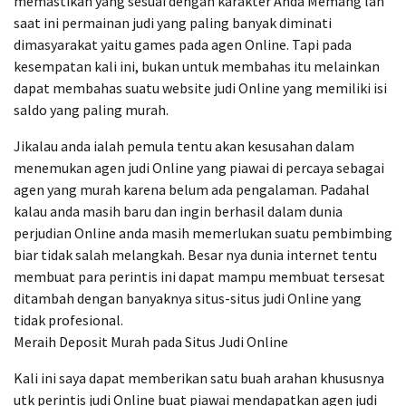
memastikan yang sesuai dengan karakter Anda Memang lah
saat ini permainan judi yang paling banyak diminati
dimasyarakat yaitu games pada agen Online. Tapi pada
kesempatan kali ini, bukan untuk membahas itu melainkan
dapat membahas suatu website judi Online yang memiliki isi
saldo yang paling murah.
Jikalau anda ialah pemula tentu akan kesusahan dalam
menemukan agen judi Online yang piawai di percaya sebagai
agen yang murah karena belum ada pengalaman. Padahal
kalau anda masih baru dan ingin berhasil dalam dunia
perjudian Online anda masih memerlukan suatu pembimbing
biar tidak salah melangkah. Besar nya dunia internet tentu
membuat para perintis ini dapat mampu membuat tersesat
ditambah dengan banyaknya situs-situs judi Online yang
tidak profesional.
Meraih Deposit Murah pada Situs Judi Online
Kali ini saya dapat memberikan satu buah arahan khususnya
utk perintis judi Online buat piawai mendapatkan agen judi