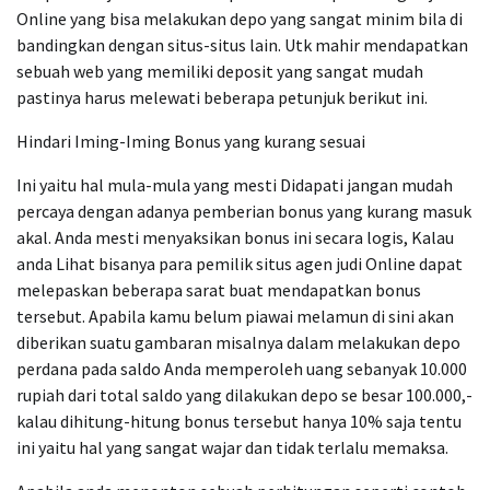
Online yang bisa melakukan depo yang sangat minim bila di
bandingkan dengan situs-situs lain. Utk mahir mendapatkan
sebuah web yang memiliki deposit yang sangat mudah
pastinya harus melewati beberapa petunjuk berikut ini.
Hindari Iming-Iming Bonus yang kurang sesuai
Ini yaitu hal mula-mula yang mesti Didapati jangan mudah
percaya dengan adanya pemberian bonus yang kurang masuk
akal. Anda mesti menyaksikan bonus ini secara logis, Kalau
anda Lihat bisanya para pemilik situs agen judi Online dapat
melepaskan beberapa sarat buat mendapatkan bonus
tersebut. Apabila kamu belum piawai melamun di sini akan
diberikan suatu gambaran misalnya dalam melakukan depo
perdana pada saldo Anda memperoleh uang sebanyak 10.000
rupiah dari total saldo yang dilakukan depo se besar 100.000,-
kalau dihitung-hitung bonus tersebut hanya 10% saja tentu
ini yaitu hal yang sangat wajar dan tidak terlalu memaksa.