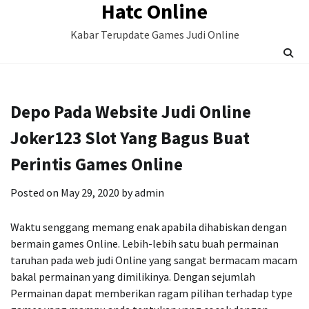
Hatc Online
Skip
to
Kabar Terupdate Games Judi Online
content
Depo Pada Website Judi Online
Joker123 Slot Yang Bagus Buat
Perintis Games Online
Posted on
May 29, 2020
by
admin
Waktu senggang memang enak apabila dihabiskan dengan
bermain games Online. Lebih-lebih satu buah permainan
taruhan pada web judi Online yang sangat bermacam macam
bakal permainan yang dimilikinya. Dengan sejumlah
Permainan dapat memberikan ragam pilihan terhadap type