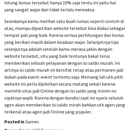
hitung bonus tersebut hanya 10% saja tentu ini yaitu hal
yang sangat wajar dan tidak terlalu memaksa.
Seandainya kamu melihat satu buah rumus seperti contoh di
atas, mampu dipastikan website tersebut bisa diakui sebagai
tempat judi yang baik. Karena semua perhitungan dan bonus
yang berikan masih dalam keadaan wajar. Selanjutnya tips
selanjutnya adalah setelah kamu merasa yakin dengan
website tersebut, situ yang baik tentunya bakal terus
memberikan sebuah pelayanan dengan isi saldo murah. Ini
artinya isi saldo murah ini bersifat tetap atau permanen jadi
bukan pada event-event tertentu saja. Memang lah utk pilih
website ini perlu dipikirkan secara matang sekali karena
memilih situs judi Online dengan isi saldo yang minim ini
sipatnya wajib. Karena dengan kondisi saat ini nyaris seluruh
agen akan memberikan isi saldo mirah bahkan utk agen yang
terkenal atau agen judi Online yang populer.
Posted in
Games