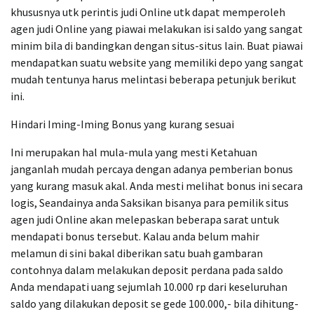
khususnya utk perintis judi Online utk dapat memperoleh
agen judi Online yang piawai melakukan isi saldo yang sangat
minim bila di bandingkan dengan situs-situs lain. Buat piawai
mendapatkan suatu website yang memiliki depo yang sangat
mudah tentunya harus melintasi beberapa petunjuk berikut
ini.
Hindari Iming-Iming Bonus yang kurang sesuai
Ini merupakan hal mula-mula yang mesti Ketahuan
janganlah mudah percaya dengan adanya pemberian bonus
yang kurang masuk akal. Anda mesti melihat bonus ini secara
logis, Seandainya anda Saksikan bisanya para pemilik situs
agen judi Online akan melepaskan beberapa sarat untuk
mendapati bonus tersebut. Kalau anda belum mahir
melamun di sini bakal diberikan satu buah gambaran
contohnya dalam melakukan deposit perdana pada saldo
Anda mendapati uang sejumlah 10.000 rp dari keseluruhan
saldo yang dilakukan deposit se gede 100.000,- bila dihitung-