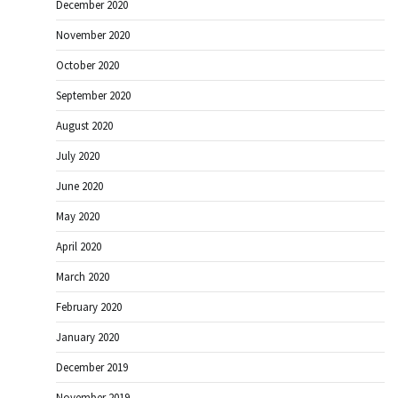
December 2020
November 2020
October 2020
September 2020
August 2020
July 2020
June 2020
May 2020
April 2020
March 2020
February 2020
January 2020
December 2019
November 2019