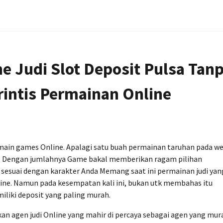
e Judi Slot Deposit Pulsa Tan
rintis Permainan Online
ain games Online. Apalagi satu buah permainan taruhan pada w
ya. Dengan jumlahnya Game bakal memberikan ragam pilihan
suai dengan karakter Anda Memang saat ini permainan judi yan
line. Namun pada kesempatan kali ini, bukan utk membahas itu
liki deposit yang paling murah.
n agen judi Online yang mahir di percaya sebagai agen yang mur