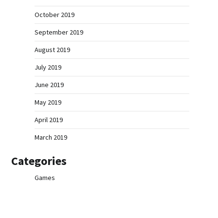
October 2019
September 2019
August 2019
July 2019
June 2019
May 2019
April 2019
March 2019
Categories
Games