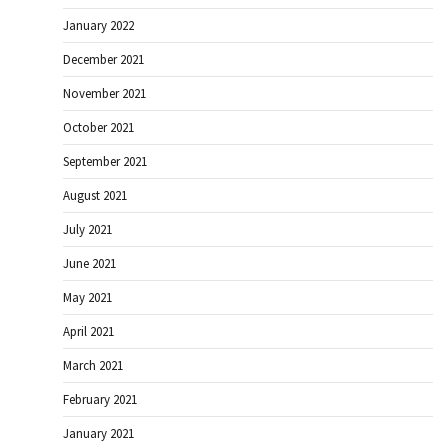
January 2022
December 2021
November 2021
October 2021
September 2021
August 2021
July 2021
June 2021
May 2021
April 2021
March 2021
February 2021
January 2021