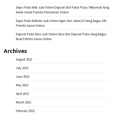
Depo Pada Web Judi Online Deposit Slot Pakai Pulsa Telkomsel Yang
Keren Untuk Perintis Permainan Online
Depo Pada Website Judi Online Agen Slot Joker123 Yang Bagus Utk
Perintis Game Online
Deposit Pada Situs Judi Online Situs Slot Deposit Pulsa Yang Bagus
Buat Perintis Game Online
Archives
August 2022
July 2022
June 2022
May 2022
April 2022
March 2022
February 2022