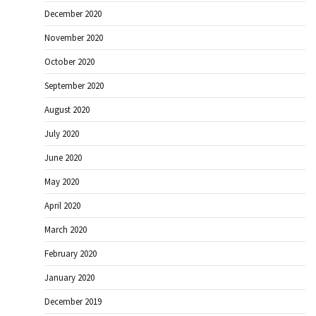
December 2020
November 2020
October 2020
September 2020
August 2020
July 2020
June 2020
May 2020
April 2020
March 2020
February 2020
January 2020
December 2019