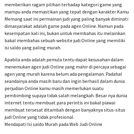
memberikan ragam pilihan terhadap kategori game yang
mampu anda memastikan yang tepat dengan karakter Kamu
Memang saat ini permainan judi yang paling banyak diminati
dimasyarakat adalah game pada agen Online. Namun pada
kesempatan kali ini, bukan untuk membahas itu melainkan
bakal membahas sebuah website judi Online yang memiliki
isi saldo yang paling murah.
Apabila anda adalah pemula tentu dapat kesusahan dalam
menemukan agen judi Online yang mahir di percaya sebagai
agen yang murah karena belum ada pengalaman. Padahal
seandainya anda masih baru dan ingin berhasil dalam dunia
perjudian Online kamu masih memerlukan suatu
pembimbing supaya tidak salah melangkah. Besar nya dunia
internet tentu membuat para perintis ini bakal piawai
membuat tersesat ditambah dengan banyaknya situs-situs
judi Online yang tidak profesional.
Mendapati Isi saldo Murah pada Web Judi Online