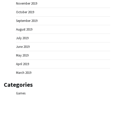
November 2019
October 2019
September 2019
August 2019
July 2019
June 2019
May 2019
April 2019
March 2019
Categories
Games