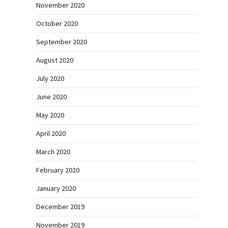
November 2020
October 2020
September 2020
August 2020
July 2020
June 2020
May 2020
April 2020
March 2020
February 2020
January 2020
December 2019
November 2019