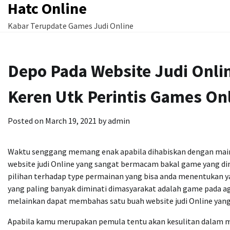
Hatc Online
Skip
to
Kabar Terupdate Games Judi Online
content
Depo Pada Website Judi Onlin
Keren Utk Perintis Games On
Posted on
March 19, 2021
by
admin
Waktu senggang memang enak apabila dihabiskan dengan main
website judi Online yang sangat bermacam bakal game yang d
pilihan terhadap type permainan yang bisa anda menentukan ya
yang paling banyak diminati dimasyarakat adalah game pada ag
melainkan dapat membahas satu buah website judi Online yang 
Apabila kamu merupakan pemula tentu akan kesulitan dalam m