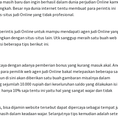
 masih baru dan ingin berhasil dalam dunia perjudian Online kam
kah. Besar nya dunia internet tentu membuat para perintis ini
itus judi Online yang tidak profesional.
 perintis judi Online untuk mampu mendapati agen judi Online yan
gkan dengan situs-situs lain. Utk sanggup meraih satu buah web
 beberapa tips berikut ini.
rcaya dengan adanya pemberian bonus yang kurang masuk akal. An
a para pemilik web agen judi Online bakal melepaskan beberapa sa
 di sini akan diberikan satu buah gambaran misalnya dalam
ejumlah 10.000 rupiah dari keseluruhan saldo yang dilakukan isi
 hanya 10% saja tentu ini yaitu hal yang sangat wajar dan tidak
 bisa dijamin website tersebut dapat dipercaya sebagai tempat j
asih dalam keadaan wajar. Selanjutnya tips kemudian adalah sete