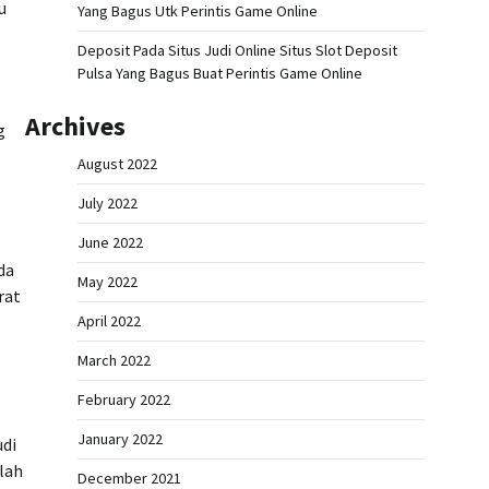
u
Yang Bagus Utk Perintis Game Online
Deposit Pada Situs Judi Online Situs Slot Deposit
Pulsa Yang Bagus Buat Perintis Game Online
Archives
g
August 2022
July 2022
June 2022
da
May 2022
rat
April 2022
March 2022
February 2022
January 2022
udi
lah
December 2021