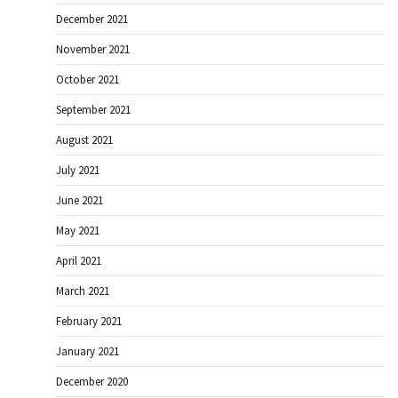
December 2021
November 2021
October 2021
September 2021
August 2021
July 2021
June 2021
May 2021
April 2021
March 2021
February 2021
January 2021
December 2020