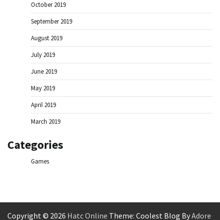
October 2019
September 2019
August 2019
July 2019
June 2019
May 2019
April 2019
March 2019
Categories
Games
Copyright © 2026
Hatc Online
Theme: Coolest Blog By
Adore