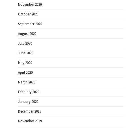
November 2020
October 2020
September 2020
August 2020
July 2020
June 2020
May 2020
April 2020
March 2020
February 2020
January 2020
December 2019
November 2019