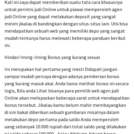
Kali ini saya dapat memberikan suatu tata cara khususnya
untuk perintis judi Online untuk piawai memperoleh agen
judi Online yang dapat melakukan deposit yang sangat
minim jikalau di bandingkan dengan situs-situs lain. Utk bisa
mendapatkan sebuah web yang memiliki depo yang sangat
mudah tentunya harus melewati beberapa panduan berikut
ini.
Hindari Iming-Iming Bonus yang kurang sesuai
Ini merupakan hal pertama yang mesti Didapati jangan
sampai mudah percaya dengan adanya pemberian bonus
yang kurang masuk akal. Anda harus melihat bonus ini secara
logis, Bila anda Lihat bisanya para pemilik web agen judi
Online akan melepaskan beberapa sarat untuk mendapatkan
bonus tersebut. Jikalau kamu belum mahir membayangkan
di sini bakal diberikan sebuah gambaran misalnya dalam
melakukan depo pertama pada saldo Anda memperoleh
uang sebanyak 10.000 rupiah dari total saldo yang dilakukan
isi saldo sebesar 100.000,- kalau dihitung-hitung bonus