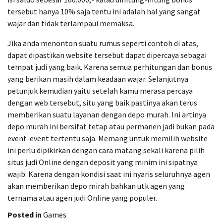
tersebut hanya 10% saja tentu ini adalah hal yang sangat
wajar dan tidak terlampaui memaksa.
Jika anda menonton suatu rumus seperti contoh di atas,
dapat dipastikan website tersebut dapat dipercaya sebagai
tempat judi yang baik. Karena semua perhitungan dan bonus
yang berikan masih dalam keadaan wajar. Selanjutnya
petunjuk kemudian yaitu setelah kamu merasa percaya
dengan web tersebut, situ yang baik pastinya akan terus
memberikan suatu layanan dengan depo murah. Ini artinya
depo murah ini bersifat tetap atau permanen jadi bukan pada
event-event tertentu saja. Memang untuk memilih website
ini perlu dipikirkan dengan cara matang sekali karena pilih
situs judi Online dengan deposit yang minim ini sipatnya
wajib. Karena dengan kondisi saat ini nyaris seluruhnya agen
akan memberikan depo mirah bahkan utk agen yang
ternama atau agen judi Online yang populer.
Posted in
Games