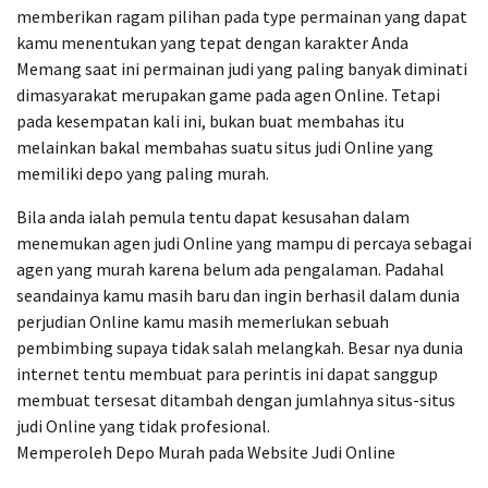
memberikan ragam pilihan pada type permainan yang dapat
kamu menentukan yang tepat dengan karakter Anda
Memang saat ini permainan judi yang paling banyak diminati
dimasyarakat merupakan game pada agen Online. Tetapi
pada kesempatan kali ini, bukan buat membahas itu
melainkan bakal membahas suatu situs judi Online yang
memiliki depo yang paling murah.
Bila anda ialah pemula tentu dapat kesusahan dalam
menemukan agen judi Online yang mampu di percaya sebagai
agen yang murah karena belum ada pengalaman. Padahal
seandainya kamu masih baru dan ingin berhasil dalam dunia
perjudian Online kamu masih memerlukan sebuah
pembimbing supaya tidak salah melangkah. Besar nya dunia
internet tentu membuat para perintis ini dapat sanggup
membuat tersesat ditambah dengan jumlahnya situs-situs
judi Online yang tidak profesional.
Memperoleh Depo Murah pada Website Judi Online