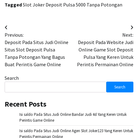
Tagged
Slot Joker Deposit Pulsa 5000 Tanpa Potongan
Post
Previous:
Next:
navigation
Deposit Pada Situs Judi Online
Deposit Pada Website Judi
Situs Slot Deposit Pulsa
Online Game Slot Deposit
Tanpa Potongan Yang Bagus
Pulsa Yang Keren Untuk
Buat Perintis Game Online
Perintis Permainan Online
Search
Search
Recent Posts
Isi saldo Pada Situs Judi Online Bandar Judi 4d Yang Keren Untuk
Perintis Game Online
Isi saldo Pada Situs Judi Online Agen Slot Joker123 Yang Keren Untuk
Perintis Permainan Online