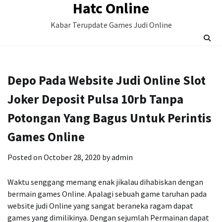
Hatc Online
Skip
to
Kabar Terupdate Games Judi Online
content
Depo Pada Website Judi Online Slot
Joker Deposit Pulsa 10rb Tanpa
Potongan Yang Bagus Untuk Perintis
Games Online
Posted on
October 28, 2020
by
admin
Waktu senggang memang enak jikalau dihabiskan dengan
bermain games Online. Apalagi sebuah game taruhan pada
website judi Online yang sangat beraneka ragam dapat
games yang dimilikinya. Dengan sejumlah Permainan dapat