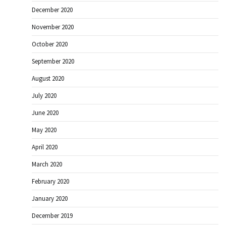
December 2020
November 2020
October 2020
September 2020
August 2020
July 2020
June 2020
May 2020
April 2020
March 2020
February 2020
January 2020
December 2019