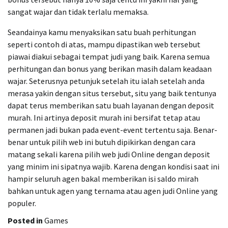
sangat wajar dan tidak terlalu memaksa.
Seandainya kamu menyaksikan satu buah perhitungan
seperti contoh di atas, mampu dipastikan web tersebut
piawai diakui sebagai tempat judi yang baik. Karena semua
perhitungan dan bonus yang berikan masih dalam keadaan
wajar. Seterusnya petunjuk setelah itu ialah setelah anda
merasa yakin dengan situs tersebut, situ yang baik tentunya
dapat terus memberikan satu buah layanan dengan deposit
murah. Ini artinya deposit murah ini bersifat tetap atau
permanen jadi bukan pada event-event tertentu saja. Benar-
benar untuk pilih web ini butuh dipikirkan dengan cara
matang sekali karena pilih web judi Online dengan deposit
yang minim ini sipatnya wajib. Karena dengan kondisi saat ini
hampir seluruh agen bakal memberikan isi saldo mirah
bahkan untuk agen yang ternama atau agen judi Online yang
populer.
Posted in
Games