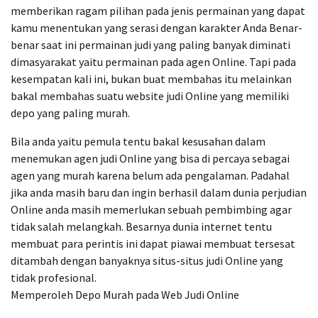
memberikan ragam pilihan pada jenis permainan yang dapat
kamu menentukan yang serasi dengan karakter Anda Benar-
benar saat ini permainan judi yang paling banyak diminati
dimasyarakat yaitu permainan pada agen Online. Tapi pada
kesempatan kali ini, bukan buat membahas itu melainkan
bakal membahas suatu website judi Online yang memiliki
depo yang paling murah.
Bila anda yaitu pemula tentu bakal kesusahan dalam
menemukan agen judi Online yang bisa di percaya sebagai
agen yang murah karena belum ada pengalaman. Padahal
jika anda masih baru dan ingin berhasil dalam dunia perjudian
Online anda masih memerlukan sebuah pembimbing agar
tidak salah melangkah. Besarnya dunia internet tentu
membuat para perintis ini dapat piawai membuat tersesat
ditambah dengan banyaknya situs-situs judi Online yang
tidak profesional.
Memperoleh Depo Murah pada Web Judi Online