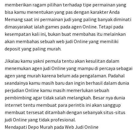
memberikan ragam pilihan terhadap tipe permainan yang
bisa kamu menentukan yang pas dengan karakter Anda
Memang saat ini permainan judi yang paling banyak diminati
dimasyarakat ialah games pada agen Online. Tetapi pada
kesempatan kali ini, bukan buat membahas itu melainkan
akan membahas sebuah web judi Online yang memiliki
deposit yang paling murah.
Jikalau kamu yakni pemula tentu akan kesulitan dalam
menemukan agen judi Online yang mampu di percaya sebagai
agen yang murah karena belum ada pengalaman. Padahal
seandainya kamu masih baru dan ingin berhasil dalam dunia
perjudian Online kamu masih memerlukan sebuah
pembimbing agar tidak salah melangkah. Besar nya dunia
internet tentu membuat para perintis ini akan sanggup
membuat tersesat ditambah dengan sebanyak situs-situs
judi Online yang tidak profesional.
Mendapati Depo Murah pada Web Judi Online