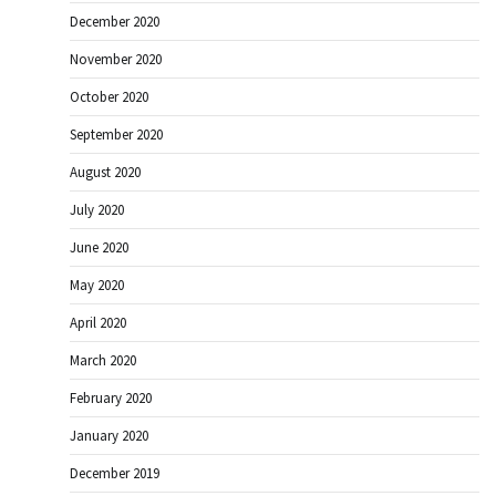
December 2020
November 2020
October 2020
September 2020
August 2020
July 2020
June 2020
May 2020
April 2020
March 2020
February 2020
January 2020
December 2019