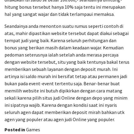
hitung bonus tersebut hanya 10% saja tentu ini merupakan
hal yang sangat wajar dan tidak terlampaui memaksa.
Seandainya anda menonton suatu rumus seperti contoh di
atas, mahir dipastikan website tersebut dapat diakui sebagai
tempat judi yang baik. Karena seluruh perhitungan dan
bonus yang berikan masih dalam keadaan wajar. Kemudian
pedoman seterusnya ialah setelah anda merasa percaya
dengan website tersebut, situ yang baik tentunya bakal terus
memberikan sebuah layanan dengan deposit murah. Ini
artinya isi saldo murah ini bersifat tetap atau permanen jadi
bukan pada event-event tertentu saja. Benar-benar buat
memilih website ini butuh dipikirkan dengan cara matang
sekali karena pilih situs judi Online dengan depo yang minim
ini sipatnya wajib. Karena dengan kondisi saat ini nyaris
seluruh agen dapat memberikan deposit mirah bahkan utk
agen yang populer atau agen judi Online yang populer.
Posted in
Games