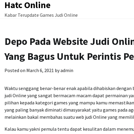
Hatc Online
Skip
to
Kabar Terupdate Games Judi Online
content
Depo Pada Website Judi Onlin
Yang Bagus Untuk Perintis P
Posted on
March 6, 2021
by
admin
Waktu senggang benar-benar enak apabila dihabiskan dengan b
judi Online yang sangat bermacam macam dapat permainan ya
pilihan kepada kategori games yang mampu kamu memastikan y
yang paling banyak diminati dimasyarakat yaitu games pada ag
melainkan bakal membahas suatu web judi Online yang memilik
Kalau kamu yakni pemula tentu dapat kesulitan dalam menemuk