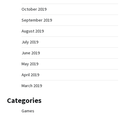
October 2019
September 2019
August 2019
July 2019
June 2019
May 2019
April 2019
March 2019
Categories
Games