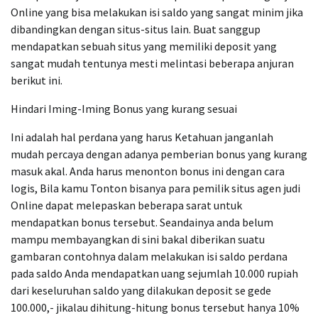
Online yang bisa melakukan isi saldo yang sangat minim jika
dibandingkan dengan situs-situs lain. Buat sanggup
mendapatkan sebuah situs yang memiliki deposit yang
sangat mudah tentunya mesti melintasi beberapa anjuran
berikut ini.
Hindari Iming-Iming Bonus yang kurang sesuai
Ini adalah hal perdana yang harus Ketahuan janganlah
mudah percaya dengan adanya pemberian bonus yang kurang
masuk akal. Anda harus menonton bonus ini dengan cara
logis, Bila kamu Tonton bisanya para pemilik situs agen judi
Online dapat melepaskan beberapa sarat untuk
mendapatkan bonus tersebut. Seandainya anda belum
mampu membayangkan di sini bakal diberikan suatu
gambaran contohnya dalam melakukan isi saldo perdana
pada saldo Anda mendapatkan uang sejumlah 10.000 rupiah
dari keseluruhan saldo yang dilakukan deposit se gede
100.000,- jikalau dihitung-hitung bonus tersebut hanya 10%