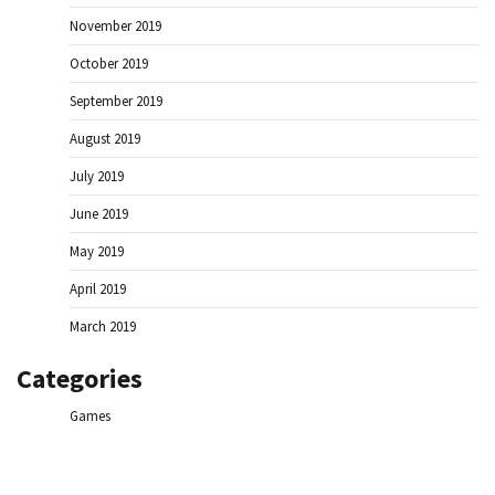
November 2019
October 2019
September 2019
August 2019
July 2019
June 2019
May 2019
April 2019
March 2019
Categories
Games