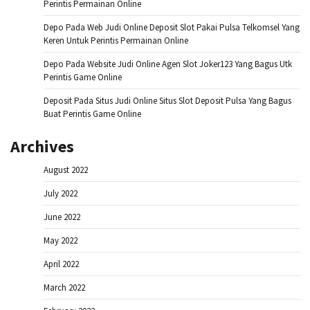
Perintis Permainan Online
Depo Pada Web Judi Online Deposit Slot Pakai Pulsa Telkomsel Yang
Keren Untuk Perintis Permainan Online
Depo Pada Website Judi Online Agen Slot Joker123 Yang Bagus Utk
Perintis Game Online
Deposit Pada Situs Judi Online Situs Slot Deposit Pulsa Yang Bagus
Buat Perintis Game Online
Archives
August 2022
July 2022
June 2022
May 2022
April 2022
March 2022