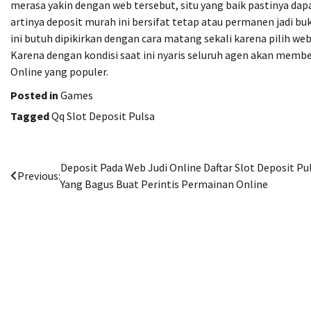
merasa yakin dengan web tersebut, situ yang baik pastinya dap
artinya deposit murah ini bersifat tetap atau permanen jadi bu
ini butuh dipikirkan dengan cara matang sekali karena pilih web
Karena dengan kondisi saat ini nyaris seluruh agen akan membe
Online yang populer.
Posted in
Games
Tagged
Qq Slot Deposit Pulsa
Post
Deposit Pada Web Judi Online Daftar Slot Deposit Pu
Previous:
Yang Bagus Buat Perintis Permainan Online
navigation