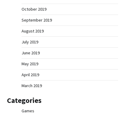
October 2019
September 2019
August 2019
July 2019
June 2019
May 2019
April 2019
March 2019
Categories
Games