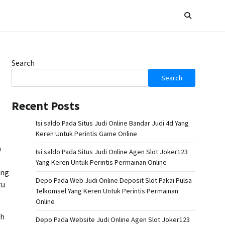
Search
Search
Recent Posts
Isi saldo Pada Situs Judi Online Bandar Judi 4d Yang
Keren Untuk Perintis Game Online
a
Isi saldo Pada Situs Judi Online Agen Slot Joker123
Yang Keren Untuk Perintis Permainan Online
ang
Depo Pada Web Judi Online Deposit Slot Pakai Pulsa
tu
Telkomsel Yang Keren Untuk Perintis Permainan
Online
ah
Depo Pada Website Judi Online Agen Slot Joker123