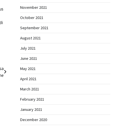
November 2021
us
October 2021
di
September 2021
August 2021
July 2021
June 2021
sa
May 2021
ne
April 2021
March 2021
February 2021
January 2021
December 2020