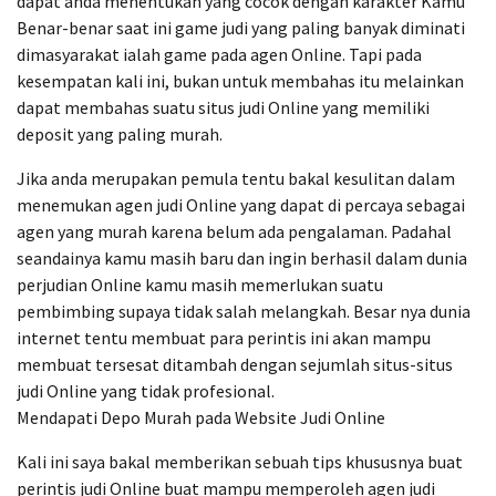
dapat anda menentukan yang cocok dengan karakter Kamu
Benar-benar saat ini game judi yang paling banyak diminati
dimasyarakat ialah game pada agen Online. Tapi pada
kesempatan kali ini, bukan untuk membahas itu melainkan
dapat membahas suatu situs judi Online yang memiliki
deposit yang paling murah.
Jika anda merupakan pemula tentu bakal kesulitan dalam
menemukan agen judi Online yang dapat di percaya sebagai
agen yang murah karena belum ada pengalaman. Padahal
seandainya kamu masih baru dan ingin berhasil dalam dunia
perjudian Online kamu masih memerlukan suatu
pembimbing supaya tidak salah melangkah. Besar nya dunia
internet tentu membuat para perintis ini akan mampu
membuat tersesat ditambah dengan sejumlah situs-situs
judi Online yang tidak profesional.
Mendapati Depo Murah pada Website Judi Online
Kali ini saya bakal memberikan sebuah tips khususnya buat
perintis judi Online buat mampu memperoleh agen judi