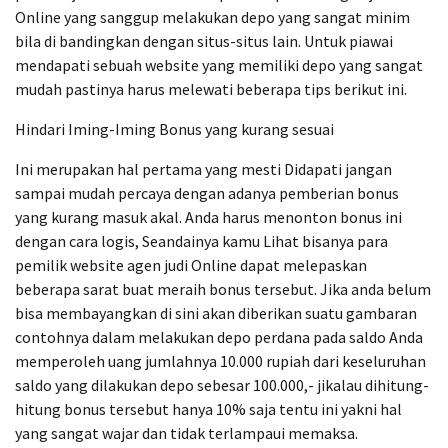
Online yang sanggup melakukan depo yang sangat minim
bila di bandingkan dengan situs-situs lain. Untuk piawai
mendapati sebuah website yang memiliki depo yang sangat
mudah pastinya harus melewati beberapa tips berikut ini.
Hindari Iming-Iming Bonus yang kurang sesuai
Ini merupakan hal pertama yang mesti Didapati jangan
sampai mudah percaya dengan adanya pemberian bonus
yang kurang masuk akal. Anda harus menonton bonus ini
dengan cara logis, Seandainya kamu Lihat bisanya para
pemilik website agen judi Online dapat melepaskan
beberapa sarat buat meraih bonus tersebut. Jika anda belum
bisa membayangkan di sini akan diberikan suatu gambaran
contohnya dalam melakukan depo perdana pada saldo Anda
memperoleh uang jumlahnya 10.000 rupiah dari keseluruhan
saldo yang dilakukan depo sebesar 100.000,- jikalau dihitung-
hitung bonus tersebut hanya 10% saja tentu ini yakni hal
yang sangat wajar dan tidak terlampaui memaksa.