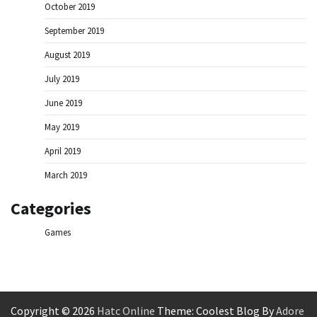
October 2019
September 2019
August 2019
July 2019
June 2019
May 2019
April 2019
March 2019
Categories
Games
Copyright © 2026
Hatc Online
Theme: Coolest Blog By
Adore