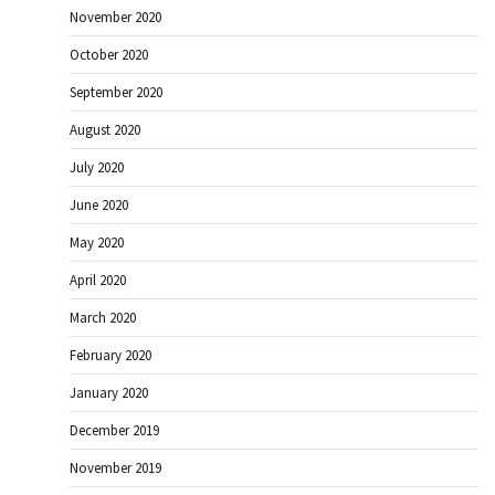
November 2020
October 2020
September 2020
August 2020
July 2020
June 2020
May 2020
April 2020
March 2020
February 2020
January 2020
December 2019
November 2019