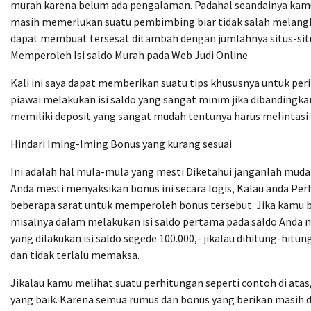
murah karena belum ada pengalaman. Padahal seandainya kamu 
masih memerlukan suatu pembimbing biar tidak salah melangkah
dapat membuat tersesat ditambah dengan jumlahnya situs-situs
Memperoleh Isi saldo Murah pada Web Judi Online
Kali ini saya dapat memberikan suatu tips khususnya untuk per
piawai melakukan isi saldo yang sangat minim jika dibandingka
memiliki deposit yang sangat mudah tentunya harus melintasi 
Hindari Iming-Iming Bonus yang kurang sesuai
Ini adalah hal mula-mula yang mesti Diketahui janganlah mud
Anda mesti menyaksikan bonus ini secara logis, Kalau anda Per
beberapa sarat untuk memperoleh bonus tersebut. Jika kamu 
misalnya dalam melakukan isi saldo pertama pada saldo Anda 
yang dilakukan isi saldo segede 100.000,- jikalau dihitung-hitu
dan tidak terlalu memaksa.
Jikalau kamu melihat suatu perhitungan seperti contoh di atas,
yang baik. Karena semua rumus dan bonus yang berikan masih d