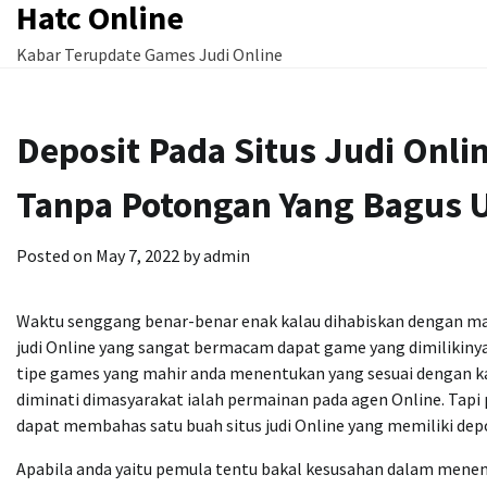
Hatc Online
Skip
to
Kabar Terupdate Games Judi Online
content
Deposit Pada Situs Judi Onlin
Tanpa Potongan Yang Bagus U
Posted on
May 7, 2022
by
admin
Waktu senggang benar-benar enak kalau dihabiskan dengan ma
judi Online yang sangat bermacam dapat game yang dimilikin
tipe games yang mahir anda menentukan yang sesuai dengan ka
diminati dimasyarakat ialah permainan pada agen Online. Tapi
dapat membahas satu buah situs judi Online yang memiliki dep
Apabila anda yaitu pemula tentu bakal kesusahan dalam menemu