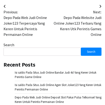
Post
Previous:
Next:
navigation
Depo Pada Web Judi Online
Depo Pada Website Judi
Joker123 Terpercaya Yang
Online Joker123 Terbaru Yang
Keren Untuk Perintis
Keren Utk Perintis Games
Permainan Online
Online
Search
Search
Recent Posts
Isi saldo Pada Situs Judi Online Bandar Judi 4d Yang Keren Untuk
Perintis Game Online
Isi saldo Pada Situs Judi Online Agen Slot Joker123 Yang Keren Untuk
Perintis Permainan Online
Depo Pada Web Judi Online Deposit Slot Pakai Pulsa Telkomsel Yang
Keren Untuk Perintis Permainan Online