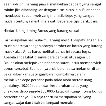
agen judi Online yang piawai melakukan deposit yang sangat
minim jika dibandingkan dengan situs-situs lain. Buat dapat
mendapati sebuah web yang memiliki depo yang sangat
mudah tentunya mesti melewati beberapa tips berikut ini.
Hindari Iming-Iming Bonus yang kurang sesuai
Ini merupakan hal mula-mula yang mesti Didapati janganlah
mudah percaya dengan adanya pemberian bonus yang kurang
masuk akal. Anda harus melihat bonus ini secara logis,
Apabila anda Lihat bisanya para pemilik situs agen judi
Online akan melepaskan beberapa sarat untuk memperoleh
bonus tersebut. Seandainya anda belum bisa melamun di sini
bakal diberikan suatu gambaran contohnya dalam
melakukan depo perdana pada saldo Anda meraih uang
jumlahnya 10.000 rupiah dari keseluruhan saldo yang
dilakukan depo segede 100.000,- kalau dihitung-hitung bonus
tersebut hanya 10% saja tentu ini merupakan hal yang
sangat wajar dan tidak terlampaui memaksa.