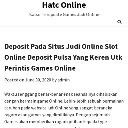
Hatc Online
Skip
to
Kabar Terupdate Games Judi Online
content
Deposit Pada Situs Judi Online Slot
Online Deposit Pulsa Yang Keren Utk
Perintis Games Online
Posted on
June 30, 2020
by
admin
Waktu senggang benar-benar enak seandainya dihabiskan
dengan bermain game Online. Lebih-lebih sebuah permainan
taruhan pada website judi Online yang sangat beraneka
ragam akan games yang dimilikinya. Dengan sejumlah
Games akan memberikan ragam pilihan kepada type