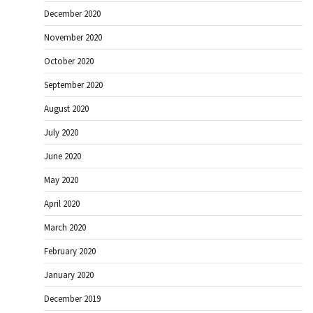
December 2020
November 2020
October 2020
September 2020
August 2020
July 2020
June 2020
May 2020
April 2020
March 2020
February 2020
January 2020
December 2019