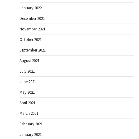
January 2022
December 2021
November 2021
October 2021
September 2021
August 2021
July 2021
June 2021
May 2021
April 2021
March 2021
February 2021
January 2021