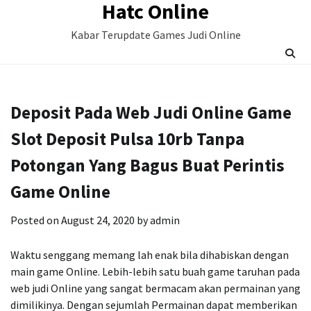
Hatc Online
Skip
to
Kabar Terupdate Games Judi Online
content
Deposit Pada Web Judi Online Game
Slot Deposit Pulsa 10rb Tanpa
Potongan Yang Bagus Buat Perintis
Game Online
Posted on
August 24, 2020
by
admin
Waktu senggang memang lah enak bila dihabiskan dengan
main game Online. Lebih-lebih satu buah game taruhan pada
web judi Online yang sangat bermacam akan permainan yang
dimilikinya. Dengan sejumlah Permainan dapat memberikan