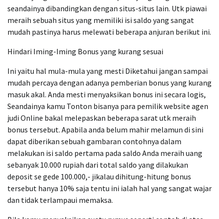
seandainya dibandingkan dengan situs-situs lain. Utk piawai
meraih sebuah situs yang memiliki isi saldo yang sangat
mudah pastinya harus melewati beberapa anjuran berikut ini.
Hindari Iming-Iming Bonus yang kurang sesuai
Ini yaitu hal mula-mula yang mesti Diketahui jangan sampai
mudah percaya dengan adanya pemberian bonus yang kurang
masuk akal. Anda mesti menyaksikan bonus ini secara logis,
Seandainya kamu Tonton bisanya para pemilik website agen
judi Online bakal melepaskan beberapa sarat utk meraih
bonus tersebut. Apabila anda belum mahir melamun di sini
dapat diberikan sebuah gambaran contohnya dalam
melakukan isi saldo pertama pada saldo Anda meraih uang
sebanyak 10.000 rupiah dari total saldo yang dilakukan
deposit se gede 100.000,- jikalau dihitung-hitung bonus
tersebut hanya 10% saja tentu ini ialah hal yang sangat wajar
dan tidak terlampaui memaksa.