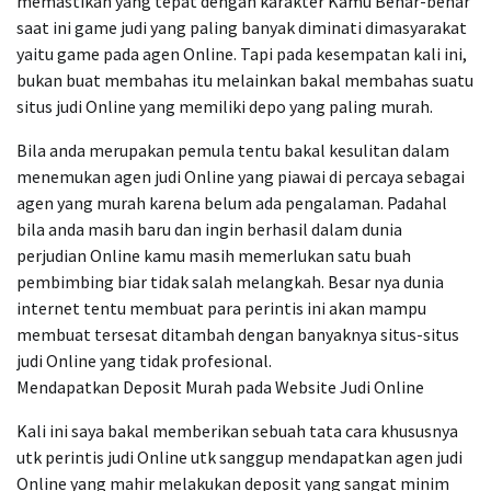
memastikan yang tepat dengan karakter Kamu Benar-benar
saat ini game judi yang paling banyak diminati dimasyarakat
yaitu game pada agen Online. Tapi pada kesempatan kali ini,
bukan buat membahas itu melainkan bakal membahas suatu
situs judi Online yang memiliki depo yang paling murah.
Bila anda merupakan pemula tentu bakal kesulitan dalam
menemukan agen judi Online yang piawai di percaya sebagai
agen yang murah karena belum ada pengalaman. Padahal
bila anda masih baru dan ingin berhasil dalam dunia
perjudian Online kamu masih memerlukan satu buah
pembimbing biar tidak salah melangkah. Besar nya dunia
internet tentu membuat para perintis ini akan mampu
membuat tersesat ditambah dengan banyaknya situs-situs
judi Online yang tidak profesional.
Mendapatkan Deposit Murah pada Website Judi Online
Kali ini saya bakal memberikan sebuah tata cara khususnya
utk perintis judi Online utk sanggup mendapatkan agen judi
Online yang mahir melakukan deposit yang sangat minim