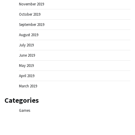
November 2019
October 2019
September 2019
August 2019
July 2019
June 2019
May 2019
April 2019
March 2019
Categories
Games