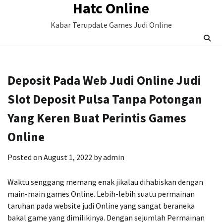
Hatc Online
Skip
to
Kabar Terupdate Games Judi Online
content
Deposit Pada Web Judi Online Judi
Slot Deposit Pulsa Tanpa Potongan
Yang Keren Buat Perintis Games
Online
Posted on
August 1, 2022
by
admin
Waktu senggang memang enak jikalau dihabiskan dengan
main-main games Online. Lebih-lebih suatu permainan
taruhan pada website judi Online yang sangat beraneka
bakal game yang dimilikinya. Dengan sejumlah Permainan