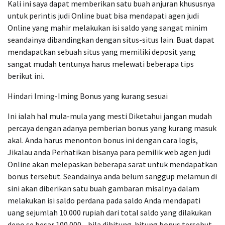
Kali ini saya dapat memberikan satu buah anjuran khususnya
untuk perintis judi Online buat bisa mendapati agen judi
Online yang mahir melakukan isi saldo yang sangat minim
seandainya dibandingkan dengan situs-situs lain. Buat dapat
mendapatkan sebuah situs yang memiliki deposit yang
sangat mudah tentunya harus melewati beberapa tips
berikut ini.
Hindari Iming-Iming Bonus yang kurang sesuai
Ini ialah hal mula-mula yang mesti Diketahui jangan mudah
percaya dengan adanya pemberian bonus yang kurang masuk
akal. Anda harus menonton bonus ini dengan cara logis,
Jikalau anda Perhatikan bisanya para pemilik web agen judi
Online akan melepaskan beberapa sarat untuk mendapatkan
bonus tersebut. Seandainya anda belum sanggup melamun di
sini akan diberikan satu buah gambaran misalnya dalam
melakukan isi saldo perdana pada saldo Anda mendapati
uang sejumlah 10.000 rupiah dari total saldo yang dilakukan
depo se besar 100.000,- bila dihitung-hitung bonus tersebut