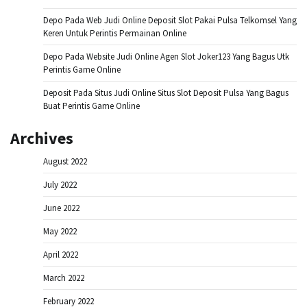
Depo Pada Web Judi Online Deposit Slot Pakai Pulsa Telkomsel Yang
Keren Untuk Perintis Permainan Online
Depo Pada Website Judi Online Agen Slot Joker123 Yang Bagus Utk
Perintis Game Online
Deposit Pada Situs Judi Online Situs Slot Deposit Pulsa Yang Bagus
Buat Perintis Game Online
Archives
August 2022
July 2022
June 2022
May 2022
April 2022
March 2022
February 2022