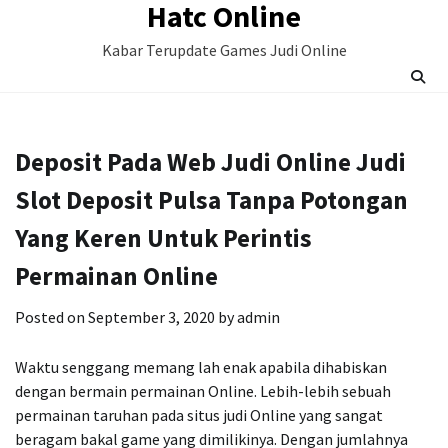
Hatc Online
Skip
to
Kabar Terupdate Games Judi Online
content
Deposit Pada Web Judi Online Judi
Slot Deposit Pulsa Tanpa Potongan
Yang Keren Untuk Perintis
Permainan Online
Posted on
September 3, 2020
by
admin
Waktu senggang memang lah enak apabila dihabiskan
dengan bermain permainan Online. Lebih-lebih sebuah
permainan taruhan pada situs judi Online yang sangat
beragam bakal game yang dimilikinya. Dengan jumlahnya