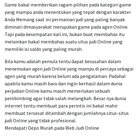
Game bakal memberikan ragam pilihan pada kategori game
yang mampu anda menentukan yang tepat dengan karakter
Anda Memang saat ini permainan judi yang paling banyak
diminati dimasyarakat merupakan game pada agen Online.
Tapi pada kesempatan kali ini, bukan buat membahas itu
melainkan bakal membahas suatu situs judi Online yang
memiliki isi saldo yang paling murah.
Bila kamu adalah pemula tentu dapat kesusahan dalam
menemukan agen judi Online yang mampu di percaya sebagai
agen yang murah karena belum ada pengalaman. Padahal
apabila kamu masih baru dan ingin berhasil dalam dunia
perjudian Online kamu masih memerlukan sebuah
pembimbing agar tidak salah melangkah. Besar nya dunia
internet tentu membuat para perintis ini bakal mahir
membuat tersesat ditambah dengan jumlahnya situs-situs
judi Online yang tidak profesional.
Mendapati Depo Murah pada Web Judi Online