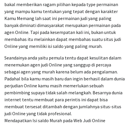
bakal memberikan ragam pilihan kepada type permainan
yang mampu kamu tentukan yang tepat dengan karakter
Kamu Memang lah saat ini permainan judi yang paling
banyak diminati dimasyarakat merupakan permainan pada
agen Online. Tapi pada kesempatan kali ini, bukan untuk
membahas itu melainkan dapat membahas suatu situs judi
Online yang memiliki isi saldo yang paling murah.
Seandainya anda yaitu pemula tentu dapat kesulitan dalam
menemukan agen judi Online yang sanggup di percaya
sebagai agen yang murah karena belum ada pengalaman.
Padahal bila kamu masih baru dan ingin berhasil dalam dunia
perjudian Online kamu masih memerlukan sebuah
pembimbing supaya tidak salah melangkah. Besarnya dunia
internet tentu membuat para perintis ini dapat bisa
membuat tersesat ditambah dengan jumlahnya situs-situs
judi Online yang tidak profesional.
Mendapatkan Isi saldo Murah pada Web Judi Online