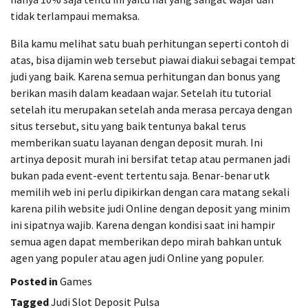
tidak terlampaui memaksa.
Bila kamu melihat satu buah perhitungan seperti contoh di
atas, bisa dijamin web tersebut piawai diakui sebagai tempat
judi yang baik. Karena semua perhitungan dan bonus yang
berikan masih dalam keadaan wajar. Setelah itu tutorial
setelah itu merupakan setelah anda merasa percaya dengan
situs tersebut, situ yang baik tentunya bakal terus
memberikan suatu layanan dengan deposit murah. Ini
artinya deposit murah ini bersifat tetap atau permanen jadi
bukan pada event-event tertentu saja. Benar-benar utk
memilih web ini perlu dipikirkan dengan cara matang sekali
karena pilih website judi Online dengan deposit yang minim
ini sipatnya wajib. Karena dengan kondisi saat ini hampir
semua agen dapat memberikan depo mirah bahkan untuk
agen yang populer atau agen judi Online yang populer.
Posted in
Games
Tagged
Judi Slot Deposit Pulsa