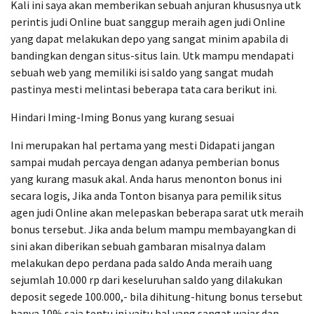
Kali ini saya akan memberikan sebuah anjuran khususnya utk
perintis judi Online buat sanggup meraih agen judi Online
yang dapat melakukan depo yang sangat minim apabila di
bandingkan dengan situs-situs lain. Utk mampu mendapati
sebuah web yang memiliki isi saldo yang sangat mudah
pastinya mesti melintasi beberapa tata cara berikut ini.
Hindari Iming-Iming Bonus yang kurang sesuai
Ini merupakan hal pertama yang mesti Didapati jangan
sampai mudah percaya dengan adanya pemberian bonus
yang kurang masuk akal. Anda harus menonton bonus ini
secara logis, Jika anda Tonton bisanya para pemilik situs
agen judi Online akan melepaskan beberapa sarat utk meraih
bonus tersebut. Jika anda belum mampu membayangkan di
sini akan diberikan sebuah gambaran misalnya dalam
melakukan depo perdana pada saldo Anda meraih uang
sejumlah 10.000 rp dari keseluruhan saldo yang dilakukan
deposit segede 100.000,- bila dihitung-hitung bonus tersebut
hanya 10% saja tentu ini yaitu hal yang sangat wajar dan