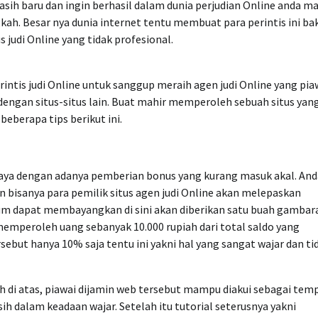
h baru dan ingin berhasil dalam dunia perjudian Online anda ma
h. Besar nya dunia internet tentu membuat para perintis ini ba
judi Online yang tidak profesional.
intis judi Online untuk sanggup meraih agen judi Online yang pia
engan situs-situs lain. Buat mahir memperoleh sebuah situs yan
eberapa tips berikut ini.
rcaya dengan adanya pemberian bonus yang kurang masuk akal. And
n bisanya para pemilik situs agen judi Online akan melepaskan
lum dapat membayangkan di sini akan diberikan satu buah gambar
emperoleh uang sebanyak 10.000 rupiah dari total saldo yang
sebut hanya 10% saja tentu ini yakni hal yang sangat wajar dan ti
 di atas, piawai dijamin web tersebut mampu diakui sebagai tem
h dalam keadaan wajar. Setelah itu tutorial seterusnya yakni