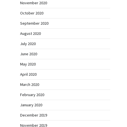
November 2020
October 2020
September 2020
August 2020
July 2020
June 2020
May 2020
April 2020
March 2020
February 2020
January 2020
December 2019
November 2019