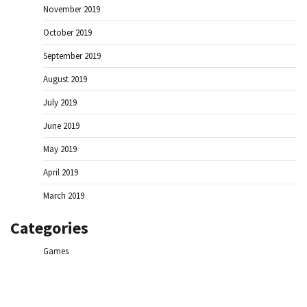
November 2019
October 2019
September 2019
August 2019
July 2019
June 2019
May 2019
April 2019
March 2019
Categories
Games