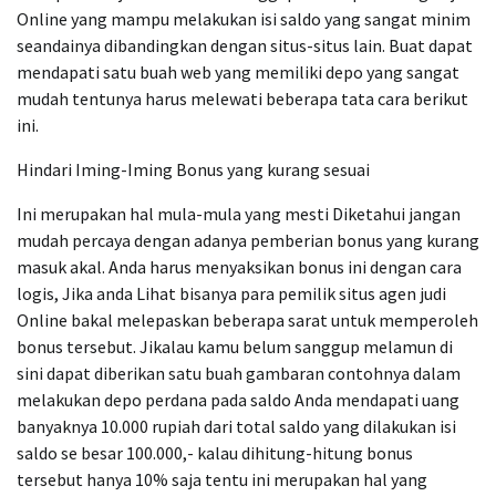
Online yang mampu melakukan isi saldo yang sangat minim
seandainya dibandingkan dengan situs-situs lain. Buat dapat
mendapati satu buah web yang memiliki depo yang sangat
mudah tentunya harus melewati beberapa tata cara berikut
ini.
Hindari Iming-Iming Bonus yang kurang sesuai
Ini merupakan hal mula-mula yang mesti Diketahui jangan
mudah percaya dengan adanya pemberian bonus yang kurang
masuk akal. Anda harus menyaksikan bonus ini dengan cara
logis, Jika anda Lihat bisanya para pemilik situs agen judi
Online bakal melepaskan beberapa sarat untuk memperoleh
bonus tersebut. Jikalau kamu belum sanggup melamun di
sini dapat diberikan satu buah gambaran contohnya dalam
melakukan depo perdana pada saldo Anda mendapati uang
banyaknya 10.000 rupiah dari total saldo yang dilakukan isi
saldo se besar 100.000,- kalau dihitung-hitung bonus
tersebut hanya 10% saja tentu ini merupakan hal yang