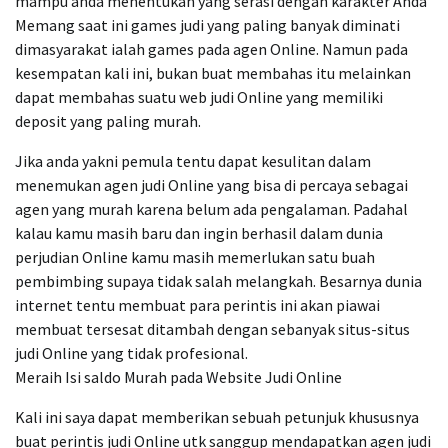
mampu anda menentukan yang serasi dengan karakter Anda
Memang saat ini games judi yang paling banyak diminati
dimasyarakat ialah games pada agen Online. Namun pada
kesempatan kali ini, bukan buat membahas itu melainkan
dapat membahas suatu web judi Online yang memiliki
deposit yang paling murah.
Jika anda yakni pemula tentu dapat kesulitan dalam
menemukan agen judi Online yang bisa di percaya sebagai
agen yang murah karena belum ada pengalaman. Padahal
kalau kamu masih baru dan ingin berhasil dalam dunia
perjudian Online kamu masih memerlukan satu buah
pembimbing supaya tidak salah melangkah. Besarnya dunia
internet tentu membuat para perintis ini akan piawai
membuat tersesat ditambah dengan sebanyak situs-situs
judi Online yang tidak profesional.
Meraih Isi saldo Murah pada Website Judi Online
Kali ini saya dapat memberikan sebuah petunjuk khususnya
buat perintis judi Online utk sanggup mendapatkan agen judi