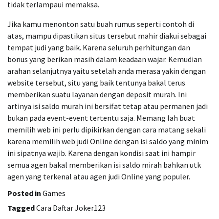
tidak terlampaui memaksa.
Jika kamu menonton satu buah rumus seperti contoh di
atas, mampu dipastikan situs tersebut mahir diakui sebagai
tempat judi yang baik. Karena seluruh perhitungan dan
bonus yang berikan masih dalam keadaan wajar. Kemudian
arahan selanjutnya yaitu setelah anda merasa yakin dengan
website tersebut, situ yang baik tentunya bakal terus
memberikan suatu layanan dengan deposit murah. Ini
artinya isi saldo murah ini bersifat tetap atau permanen jadi
bukan pada event-event tertentu saja. Memang lah buat
memilih web ini perlu dipikirkan dengan cara matang sekali
karena memilih web judi Online dengan isi saldo yang minim
ini sipatnya wajib. Karena dengan kondisi saat ini hampir
semua agen bakal memberikan isi saldo mirah bahkan utk
agen yang terkenal atau agen judi Online yang populer.
Posted in
Games
Tagged
Cara Daftar Joker123